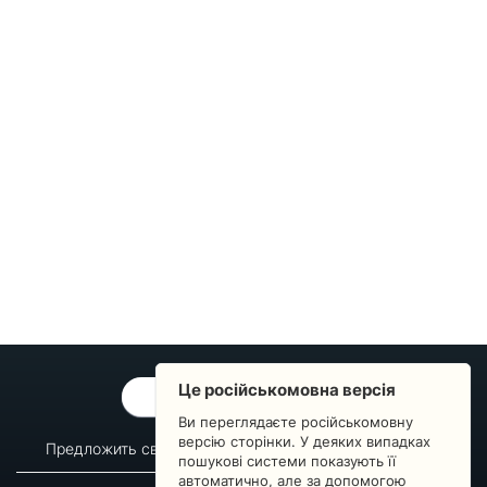
Це російськомовна версія
ОБРАТНАЯ СВЯЗЬ
Ви переглядаєте російськомовну
версію сторінки. У деяких випадках
Предложить свой вопрос
Статистика изменений
пошукові системи показують її
автоматично, але за допомогою