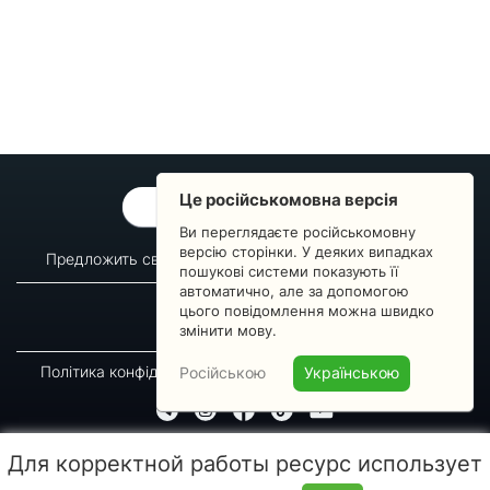
Це російськомовна версія
ОБРАТНАЯ СВЯЗЬ
Ви переглядаєте російськомовну
версію сторінки. У деяких випадках
Предложить свой вопрос
Статистика изменений
пошукові системи показують її
автоматично, але за допомогою
О сервисе
Преподавателям
цього повідомлення можна швидко
Новости
Пульс страны
змінити мову.
Політика конфіденційності
Угода підписника
Російською
Українською
© 2016-2026 GREEN-WAY
Для корректной работы ресурс использует
Копирование, перепечатка либо использование материалов данной страницы для