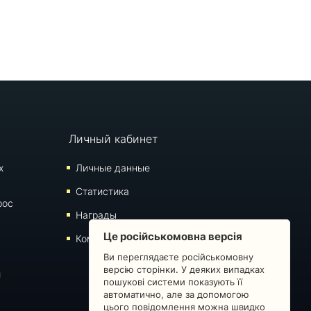
Личный кабинет
х
Личные данные
Статистика
рос
Награды
Це російськомовна версія
Комментарии
Ви переглядаєте російськомовну
версію сторінки. У деяких випадках
й
пошукові системи показують її
автоматично, але за допомогою
цього повідомлення можна швидко