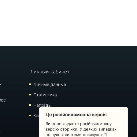
Личный кабинет
х
Личные данные
Статистика
рос
Награды
Це російськомовна версія
Комментарии
Ви переглядаєте російськомовну
версію сторінки. У деяких випадках
й
пошукові системи показують її