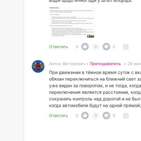
водія щодо нічної їзди у штаті Флоріда:
Ответить
0
0
0
Антон Вікторович •
Преподаватель
•
28 июн
При движении в тёмное время суток с в
обязан переключиться на ближний свет за
уже виден за поворотом, и не тогда, ко
переключения является расстояние, когд
сохранить контроль над дорогой и не бы
когда автомобили будут на одной прямой
Ответить
0
0
0