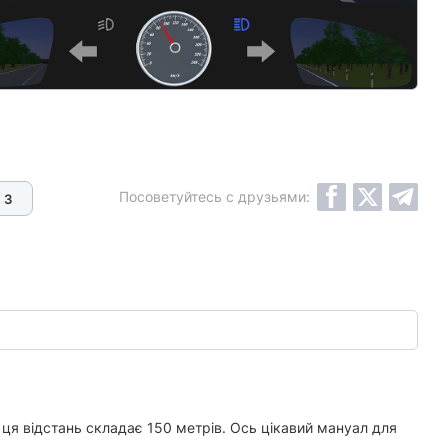
Посоветуйтесь с друзьями:
3
х ця відстань складає 150 метрів. Ось цікавий мануал для