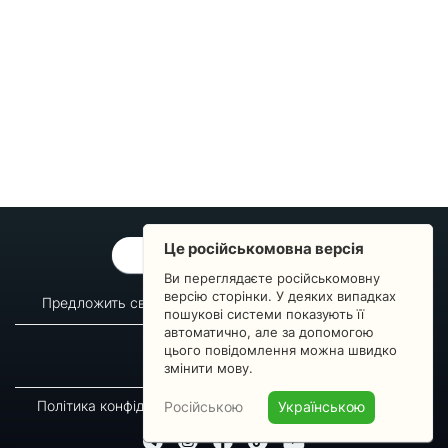
Це російськомовна версія
ОБРАТНАЯ СВЯЗЬ
Ви переглядаєте російськомовну
версію сторінки. У деяких випадках
Предложить свой вопрос
Статистика изменений
пошукові системи показують її
автоматично, але за допомогою
О сервисе
Преподавателям
цього повідомлення можна швидко
Новости
Пульс страны
змінити мову.
Політика конфіденційності
Угода підписника
Російською
Українською