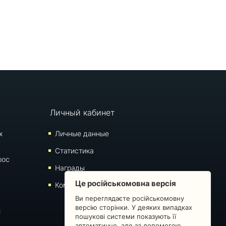
Личный кабинет
х
Личные данные
Статистика
рос
Награды
Це російськомовна версія
Комментарии
Ви переглядаєте російськомовну
версію сторінки. У деяких випадках
й
пошукові системи показують її
автоматично, але за допомогою