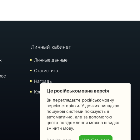
Личный кабинет
х
Личные данные
Статистика
рос
Награды
Це російськомовна версія
Комментарии
Ви переглядаєте російськомовну
версію сторінки. У деяких випадках
й
пошукові системи показують її
автоматично, але за допомогою
цього повідомлення можна швидко
змінити мову.