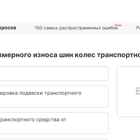
просов
100 самых распространенных ошибок
Р
змерного износа шин колес транспортн
лировка подвески транспортного
транспортного средства от