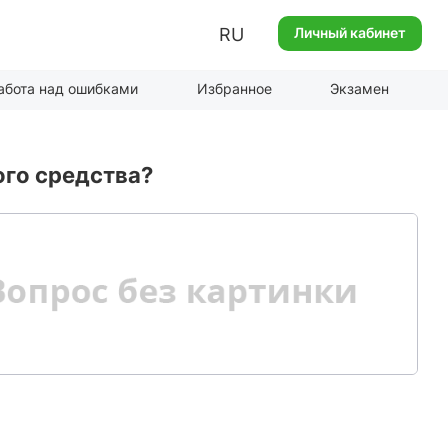
RU
Личный кабинет
абота над ошибками
Избранное
Экзамен
ого средства?