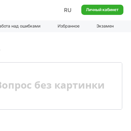
RU
Личный кабинет
абота над ошибками
Избранное
Экзамен
?