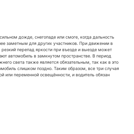
сильном дожде, снегопаде или смоге, когда дальность
лее заметным для других участников. При движении в
ку резкий перепад яркости при въезде и выезде может
ают автомобиль в замкнутом пространстве. В период
него света также является обязательным, так как в это
томобиль слишком поздно. Таким образом, все три случая
ой или переменной освещённости, и водитель обязан