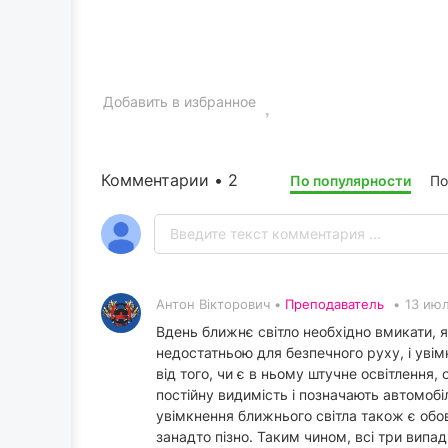
Добавить в избранное
Комментарии • 2
По популярности
По
Антон Вікторович •
Преподаватель
•
13 июл
Вдень ближнє світло необхідно вмикати, я
недостатньою для безпечного руху, і увім
від того, чи є в ньому штучне освітлення,
постійну видимість і позначають автомобі
увімкнення ближнього світла також є обов'
занадто пізно. Таким чином, всі три випад