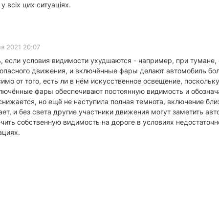
у всіх цих ситуаціях.
я 2021 20:07
 если условия видимости ухудшаются - например, при тумане, 
зопасного движения, и включённые фары делают автомобиль бо
имо от того, есть ли в нём искусственное освещение, посколь
ключённые фары обеспечивают постоянную видимость и обознач
нижается, но ещё не наступила полная темнота, включение ближ
ет, и без света другие участники движения могут заметить ав
ить собственную видимость на дороге в условиях недостаточн
ациях.