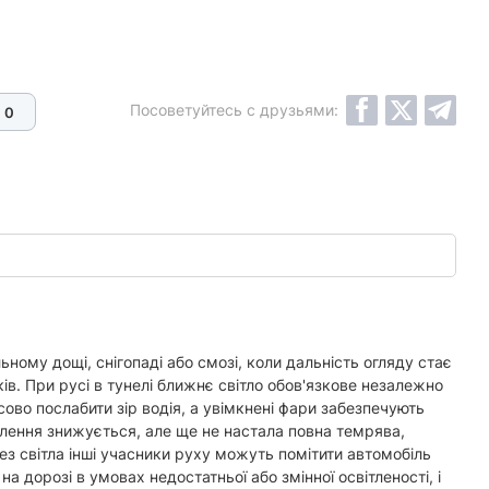
Посоветуйтесь с друзьями:
0
ному дощі, снігопаді або смозі, коли дальність огляду стає
ів. При русі в тунелі ближнє світло обов'язкове незалежно
асово послабити зір водія, а увімкнені фари забезпечують
ітлення знижується, але ще не настала повна темрява,
без світла інші учасники руху можуть помітити автомобіль
а дорозі в умовах недостатньої або змінної освітленості, і