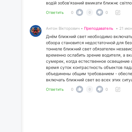
водій зобов'язаний вмикати ближнє світло 
Ответить
0
0
0
Антон Вікторович •
Преподаватель
•
21 июн
Днём ближний свет необходимо включать,
обзора становится недостаточной для бе
тоннеле ближний свет обязателен независ
временно ослабить зрение водителя, а в
сумерек, когда естественное освещение с
время суток контрастность объектов пада
объединены общим требованием - обеспеч
включать ближний свет во всех этих ситу
Ответить
0
0
0