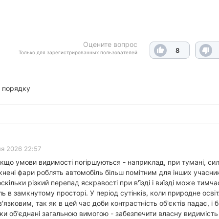
Оцените вопрос
8
Только для зарегистрированных пользователей
 порядку
я 2026 22:57
кщо умови видимості погіршуються - наприклад, при тумані, силь
кнені фари роблять автомобіль більш помітним для інших учасник
 оскільки різкий перепад яскравості при в'їзді і виїзді може тимч
ль в замкнутому просторі. У період сутінків, коли природне осв
язковим, так як в цей час доби контрастність об'єктів падає, і 
ки об'єднані загальною вимогою - забезпечити власну видимість н