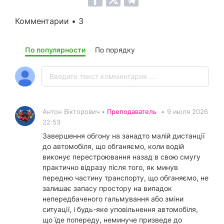
Комментарии • 3
По популярности
По порядку
Антон Вікторович •
Преподаватель
•
9 июля 2026
22:53
Завершення обгону на занадто малій дистанції
до автомобіля, що обганяємо, коли водій
виконує перестроювання назад в свою смугу
практично відразу після того, як минув
передню частину транспорту, що обганяємо, не
залишає запасу простору на випадок
непередбаченого гальмування або зміни
ситуації, і будь-яке уповільнення автомобіля,
що їде попереду, неминуче призведе до