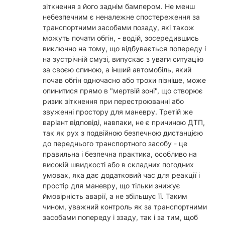
зіткнення з його заднім бампером. Не менш
небезпечним є неналежне спостереження за
транспортними засобами позаду, які також
можуть почати обгін, - водій, зосередившись
виключно на тому, що відбувається попереду і
на зустрічній смузі, випускає з уваги ситуацію
за своєю спиною, а інший автомобіль, який
почав обгін одночасно або трохи пізніше, може
опинитися прямо в "мертвій зоні", що створює
ризик зіткнення при перестроюванні або
звуженні простору для маневру. Третій же
варіант відповіді, навпаки, не є причиною ДТП,
так як рух з подвійною безпечною дистанцією
до переднього транспортного засобу - це
правильна і безпечна практика, особливо на
високій швидкості або в складних погодних
умовах, яка дає додатковий час для реакції і
простір для маневру, що тільки знижує
ймовірність аварії, а не збільшує її. Таким
чином, уважний контроль як за транспортними
засобами попереду і ззаду, так і за тим, щоб