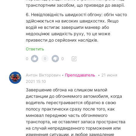
транспортним засобом, що призведе до аварії.
6. Невідповідність швидкості обгону: обгін часто
здійснюється на високих швидкостях. Якщо
водій не встигає завершити маневр або
недооцінює швидкість руху, то це може
призвести до серйозних наслідків.
Ответить
0
0
0
Антон Вікторович •
Преподаватель
•
21 июня
2021 15:10
Завершение обгона на слишком малой
дистанции до обгоняемого автомобиля, когда
водитель перестраивается обратно в свою
полосу практически сразу после того, как
миновал переднюю часть обгоняемого
транспорта, не оставляет запаса пространства
на случай непредвиденного торможения или
изменения ситуации, и любое замедление