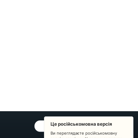
Це російськомовна версія
ОБРАТНАЯ СВЯЗЬ
Ви переглядаєте російськомовну