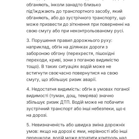
обганяють, інколи занадто близько
під'їжджають до транспортного засобу, який
обганяють, або до зустрічного транспорту, що
може призвести до зіткнення при поверненні на
свою смугу або при неконтрольованому русі.
3. Порушення правил дорожнього руху:
наприклад, обгін на ділянках дороги з
забороною обгону (перехрестя, пішохідні
переходи, криві, зони з поганою видимістю
тощо). В таких ситуаціях водій може не
встигнути своєчасно повернутися на свою
смугу, що збільшує ризик аварії.
4. Недостатня видимість: обгін в умовах поганої
видимості (туман, дощ, темрява) значно
збільшує ризик ДТП. Водій може не побачити
зустрічний транспорт або інші небезпеки, що є
на дорозі.
5. Невизначеність або швидка зміна дорожніх
умов: якщо на дорозі є ями, нерівності або інші
перешкоди, водій може втратити контроль над