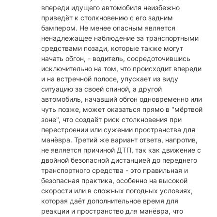
впереди идущего автомобиля неизбежно
приведёт к столкновению с его задним
бампером. Не менее опасным является
ненадлежащее наблюдение за транспортными
средствами позади, которые также могут
начать обгон, - водитель, сосредоточившись
исключительно на том, что происходит впереди
и на встречной полосе, упускает из виду
ситуацию за своей спиной, а другой
автомобиль, начавший обгон одновременно или
чуть позже, может оказаться прямо в "мёртвой
зоне", что создаёт риск столкновения при
перестроении или сужении пространства для
манёвра. Третий же вариант ответа, напротив,
не является причиной ДТП, так как движение с
двойной безопасной дистанцией до переднего
транспортного средства - это правильная и
безопасная практика, особенно на высокой
скорости или в сложных погодных условиях,
которая даёт дополнительное время для
реакции и пространство для манёвра, что