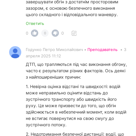
завершувати обгін з достатнім просторовим
зазором, є основою безпечного виконання
цього складного і відповідального маневру.
Ответить
0
0
0
Годунко Петро Миколайович •
Преподаватель
•
3
апреля 2025 11:12
ДТП, що трапляються під час виконання обгону,
часто є результатом різних факторів. Ось деякі
з найпоширеніших причин:
1. Невірна оцінка відстані та швидкості: водій
може неправильно оцінити відстань до
зустрічного транспорту або швидкість його
руху. Це може призвести до того, що обгін
здійснюється в небезпечний момент, коли водій
не встигає повернутися на свою смугу до
зустрічного потоку.
2. Недотримання безпечної дистанції: водії, що