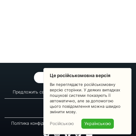
Це російськомовна версія
ОБРАТНАЯ СВЯЗЬ
Ви переглядаєте російськомовну
версію сторінки. У деяких випадках
Предложить свой вопрос
Статистика изменений
пошукові системи показують її
автоматично, але за допомогою
О сервисе
Преподавателям
цього повідомлення можна швидко
Новости
Пульс страны
змінити мову.
Політика конфіденційності
Угода підписника
Російською
Українською