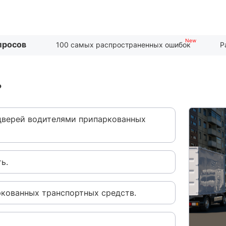
просов
100 самых распространенных ошибок
Р
?
дверей водителями припаркованных
ь.
ркованных транспортных средств.