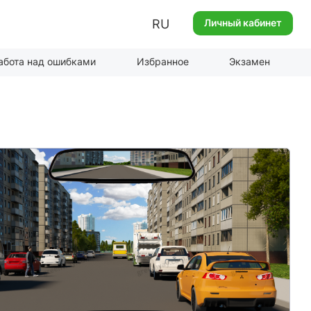
RU
Личный кабинет
абота над ошибками
Избранное
Экзамен