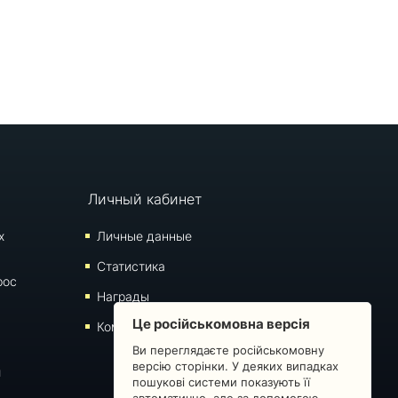
Личный кабинет
х
Личные данные
Статистика
рос
Награды
Це російськомовна версія
Комментарии
Ви переглядаєте російськомовну
версію сторінки. У деяких випадках
й
пошукові системи показують її