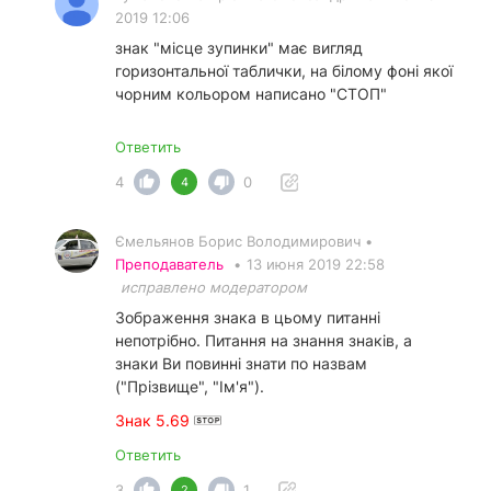
2019 12:06
знак "місце зупинки" має вигляд
горизонтальної таблички, на білому фоні якої
чорним кольором написано "СТОП"
Ответить
4
0
4
Ємельянов Борис Володимирович •
Преподаватель
•
13 июня 2019 22:58
исправлено модератором
Зображення знака в цьому питанні
непотрібно. Питання на знання знаків, а
знаки Ви повинні знати по назвам
("Прізвище", "Ім'я").
Знак 5.69
Ответить
3
1
2