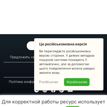
Це російськомовна версія
ОБРАТНАЯ СВЯЗЬ
Ви переглядаєте російськомовну
версію сторінки. У деяких випадках
Предложить свой вопрос
Статистика изменений
пошукові системи показують її
автоматично, але за допомогою
О сервисе
Преподавателям
цього повідомлення можна швидко
Новости
Пульс страны
змінити мову.
Політика конфіденційності
Угода підписника
Російською
Українською
© 2016-2026 GREEN-WAY
Для корректной работы ресурс использует
Копирование, перепечатка либо использование материалов данной страницы для