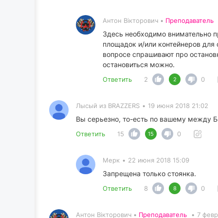
Антон Вікторович •
Преподаватель
Здесь необходимо внимательно пр
площадок и/или контейнеров для 
вопросе спрашивают про остановк
остановиться можно.
Ответить
2
0
2
Лысый из BRAZZERS
•
19 июня 2018 21:02
Вы серьезно, то-есть по вашему между 
Ответить
15
0
15
Мерк
•
22 июня 2018 15:09
Запрещена только стоянка.
Ответить
8
0
8
Антон Вікторович •
Преподаватель
•
7 февр