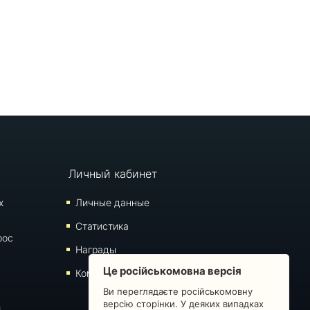
Личный кабинет
х
Личные данные
Статистика
рос
Награды
Це російськомовна версія
Комментарии
Ви переглядаєте російськомовну
версію сторінки. У деяких випадках
й