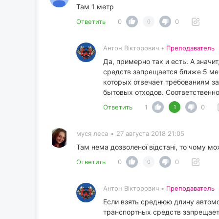
Там 1 метр
Ответить
0
0
0
Антон Вікторович •
Преподаватель
Да, примерно так и есть. А значи
средств запрещается ближе 5 ме
которых отвечает требованиям за
бытовых отходов. Соответственно
Ответить
1
0
1
муся леса
•
27 августа 2018 21:05
Там нема дозволеної відстані, то чому м
Ответить
0
0
0
Антон Вікторович •
Преподаватель
Если взять среднюю длину автомоб
транспортных средств запрещает