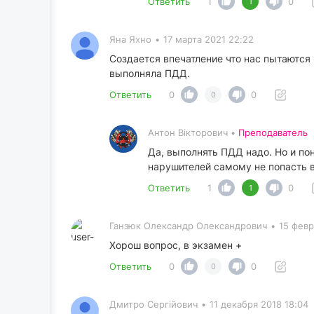
Ответить
1
0
1
Яна Яхно
•
17 марта 2021 22:22
Создается впечатление что нас пытаются н
выполняла ПДД.
Ответить
0
0
0
Антон Вікторович •
Преподаватель
Да, выполнять ПДД надо. Но и по
нарушителей самому не попасть 
Ответить
1
0
1
Ганзюк Олександр Олександрович
•
15 февр
Хорош вопрос, в экзамен +
Ответить
0
0
0
Дмитро Сергійович
•
11 декабря 2018 18:04