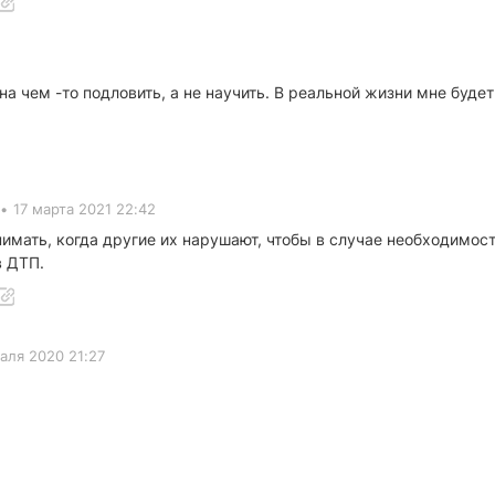
а чем -то подловить, а не научить. В реальной жизни мне будет
•
17 марта 2021 22:42
нимать, когда другие их нарушают, чтобы в случае необходимос
в ДТП.
аля 2020 21:27