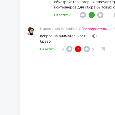
обустройство которых отвечает т
контейнеров для сбора бытовых о
Ответить
1
0
1
Пущал Оксана Іванівна •
Преподаватель
•
1
вопрос на внимательность!!!!))))
браво!!
Ответить
4
5
-1