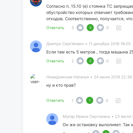
Согласно п. 15.10 (е) стоянка ТС запре
обустройство которых отвечает требован
отходов. Соответственно, получается, чт
Ответить
5
0
5
Дмитро Сергійович
•
11 декабря 2018 18:05
Если там есть 5 метров , тогда машына 25
Ответить
2
0
2
Невидомская Наталья
•
24 июня 2019 22:39
ну и кто прав?
Ответить
1
0
1
Муляр Ирина Сергеевна
•
23 июля 
Он же остановку выполняет. Так