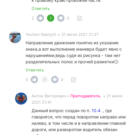
к правому краю проезжей части.
Ответить
2
0
2
Yevhen Nastych
•
21 июня 2021 21:27
Направление движения понятно из указания
знака,а вот выполнение маневра будет явно с
нарушениями,ведь судя из рисунка - там нет
разделительных полос и прочей разметки🙄
Ответить
0
0
0
Антон Вікторович •
Преподаватель
•
21 июня
2021 21:41
Данный вопрос создан по п.
10.4.
, где
говорится, что перед поворотом направо или
налево, в том числе и в направлении главной
дороги, или разворотом водитель обязан