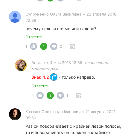
Супруненко Ольга Василiвна
•
22 апреля 2018
22:38
почему нельзя прямо или налево?
Ответить
1
0
1
Богдан
•
4 мая 2018 13:55
исправлено
модератором
Знак 4.2
- только направо.
Ответить
4
1
3
Козачок Олександр Іванович
•
21 августа 2021
05:50
Раз он поворачивает с крайней левой полосы,
то и поворачивать он должен в крайнюю