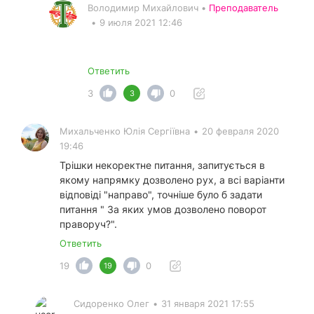
Володимир Михайлович •
Преподаватель
•
9 июля 2021 12:46
Ответить
3
0
3
Михальченко Юлія Сергіївна
•
20 февраля 2020
19:46
Трішки некоректне питання, запитується в
якому напрямку дозволено рух, а всі варіанти
відповіді "направо", точніше було б задати
питання " За яких умов дозволено поворот
праворуч?".
Ответить
19
0
19
Сидоренко Олег
•
31 января 2021 17:55