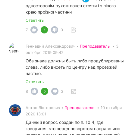
односторонім рухом понен стояти і з лівого
краю проїзної частини
Ответить
7
0
7
Геннадий Александрович •
Преподаватель
•
3
октября 2019 09:42
Оба знака должны быть либо продублированы
слева, либо висеть по центру над проезжей
частью.
Ответить
8
3
5
Антон Вікторович •
Преподаватель
•
10 октября
2020 13:01
Данный вопрос создан по п. 10.4, где
говорится, что перед поворотом направо или
налево, в том числе и в направлении главной