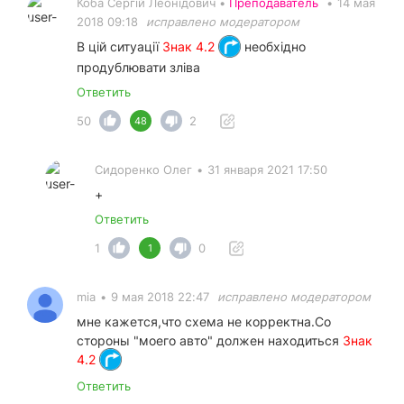
Коба Сергій Леонідович •
Преподаватель
•
14 мая
2018 09:18
исправлено модератором
В цій ситуації
Знак 4.2
необхідно
продублювати зліва
Ответить
50
2
48
Сидоренко Олег
•
31 января 2021 17:50
+
Ответить
1
0
1
mia
•
9 мая 2018 22:47
исправлено модератором
мне кажется,что схема не корректна.Со
стороны "моего авто" должен находиться
Знак
4.2
Ответить