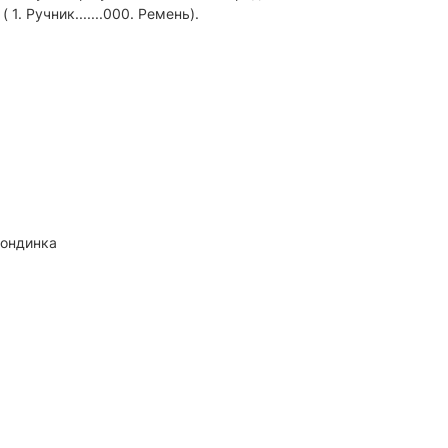
 Ручник.......000. Ремень).
блондинка