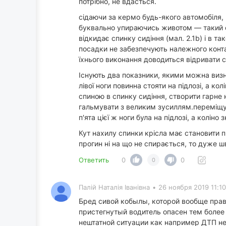
потрібно, не вдасться.
сідаючи за кермо будь-якого автомобіля, н
буквально упираючись животом — такий соб
відкидає спинку сидіння (мал. 2.1b) і в 
посадки не забезпечують належного контак
їхнього виконання доводиться відривати с
Існують два показники, якими можна визна
лівої ноги повинна стояти на підлозі, а 
спиною в спинку сидіння, створити гарне 
гальмувати з великим зусиллям.переміщую
п'ята цієї ж ноги була на підлозі, а коліно
Кут нахилу спинки крісла має становити п
прогин ні на що не спирається, то дуже 
Ответить
0
0
0
Палій Наталія Іванівна
•
26 ноября 2019 11:10
Бред сивой кобылы, которой вообще права
пристегнутый водитель опасен тем более 
нештатной ситуации как например ДТП не п