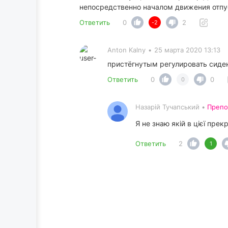
непосредственно началом движения отпуск
Ответить
0
2
-2
Anton Kalny
•
25 марта 2020 13:13
пристёгнутым регулировать сиде
Ответить
0
0
0
Назарій Тучапський •
Препо
Я не знаю якій в цієї пре
Ответить
2
1