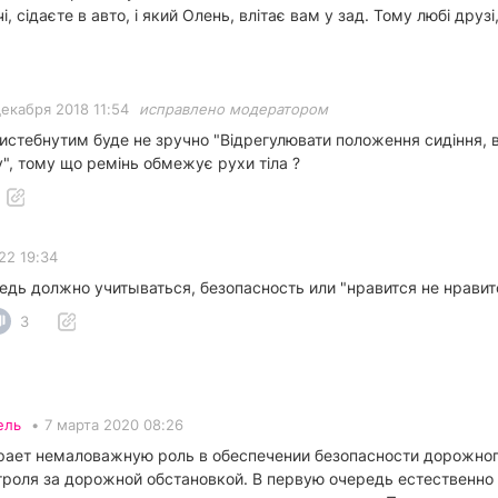
, сідаєте в авто, і який Олень, влітає вам у зад. Тому любі друзі
декабря 2018 11:54
исправлено модератором
истебнутим буде не зручно "Відрегулювати положення сидіння, 
", тому що ремінь обмежує рухи тіла ?
22 19:34
едь должно учитываться, безопасность или "нравится не нравитс
3
ель
•
7 марта 2020 08:26
рает немаловажную роль в обеспечении безопасности дорожног
нтроля за дорожной обстановкой. В первую очередь естественн