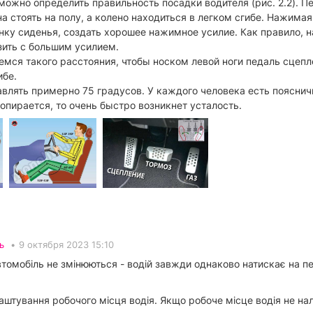
можно определить правильность посадки водителя (рис. 2.2). П
а стоять на полу, а колено находиться в легком сгибе. Нажимая
нку сиденья, создать хорошее нажимное усилие. Как правило, н
зить с большим усилием.
мся такого расстояния, чтобы носком левой ноги педаль сцепл
ибе.
авлять примерно 75 градусов. У каждого человека есть пояснич
 опирается, то очень быстро возникнет усталость.
ь
•
9 октября 2023 15:10
томобіль не змінюються - водій завжди однаково натискає на пед
лаштування робочого місця водія. Якщо робоче місце водія не на