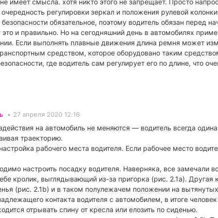
не имеет смысла. хотя никто этого не запрещает. Просто напрос
от очередность регулировки зеркал и положения рулевой колонк
безопасности обязательное, поэтому водитель обязан перед на
 это и правильно. Но на сегодняшний день в автомобилях прим
ии. Если выполнять плавные движения длина ремня может изме
транспортным средством, которое оборудовано таким средство
зопасности, где водитель сам регулирует его по длине, что оч
ь
•
27 апреля 2020 12:16
действия на автомобиль не меняются — водитель всегда одинак
аивая траекторию.
 настройка рабочего места водителя. Если рабочее место водит
одимо настроить посадку водителя. Наверняка, все замечали во
бе кролик, выглядывающий из-за пригорка (рис. 2.1а). Другая 
нья (рис. 2.1b) и в таком полулежачем положении на вытянутых
адлежащего контакта водителя с автомобилем, в итоге человек 
одится отрывать спину от кресла или елозить по сиденью.