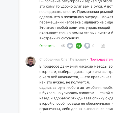
Выполнение регулировки зеркал до этого 
это кому то удобно флаг вам в руки. А в
последовательности. Применение ремней 
сделать это в последнюю очередь. Может
перемещении человека сидящего на сиден
Это знает любой водитель управляющий 
оказывает только ремни старых систем бе
экстренных ситуациях.
Ответить
45
0
45
Слободянюк Олег Петрович •
Преподавател
В процессе движения никакие методы воз
сторонам, выбирая дистанцию или выстр
с чего всё начинается, — это правильная
как это нужно, не получится.
садясь за руль любого автомобиля, необх
и буквально упираясь животом — такой се
назад и вдобавок откидывает спинку сиде
второй способ посадки не обеспечивают н
ограничены, либо для их выполнения прих