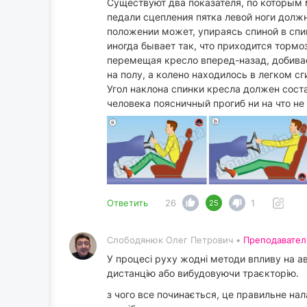
Существуют два показателя, по которым 
педали сцепления пятка левой ноги должн
положении может, упираясь спиной в спи
иногда бывает так, что приходится тормо
перемещая кресло вперед-назад, добивае
на полу, а колено находилось в легком сг
Угол наклона спинки кресла должен сост
человека поясничный прогиб ни на что не
Ответить
26
1
25
Слободянюк Олег Петрович •
Преподавател
У процесі руху жодні методи впливу на ав
дистанцію або вибудовуючи траєкторію.
з чого все починається, це правильне на