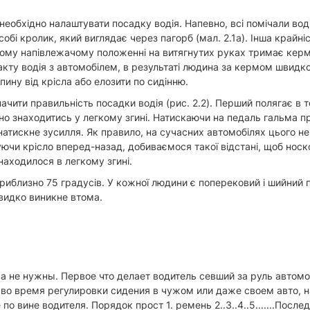
еобхідно налаштувати посадку водія. Напевно, всі помічали водії
і кролик, який виглядає через пагорб (мал. 2.1а). Інша крайніст
такому напівлежачому положенні на витягнутих руках тримає кермо
ту водія з автомобілем, в результаті людина за кермом швидко 
пину від крісла або елозити по сидінню.
чити правильність посадки водія (рис. 2.2). Перший полягає в т
коліно знаходитись у легкому згині. Натискаючи на педаль гальм
натискне зусилля. Як правило, на сучасних автомобілях цього не 
чи крісло вперед-назад, добиваємося такої відстані, щоб носк
 знаходилося в легкому згині.
риблизно 75 градусів. У кожної людини є поперековий і шийний п
швидко виникне втома.
 не нужны. Первое что делает водитель севший за руль автомоб
во время регулировки сидения в чужом или даже своем авто, на
о вине водителя. Порядок прост 1. ремень 2..3..4..5.......Посл