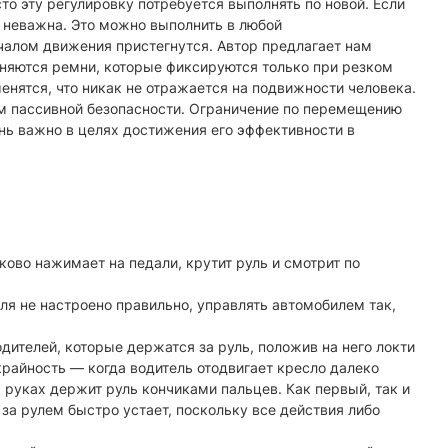
то эту регулировку потребуется выполнять по новой. Если
и неважна. Это можно выполнить в любой
чалом движения пристегнутся. Автор предлагает нам
еняются ремни, которые фиксируются только при резком
нятся, что никак не отражается на подвижности человека.
м пассивной безопасности. Ограничение по перемещению
ень важно в целях достижения его эффективности в
ово нажимает на педали, крутит руль и смотрит по
еля не настроено правильно, управлять автомобилем так,
дителей, которые держатся за руль, положив на него локти
крайность — когда водитель отодвигает кресло далеко
 руках держит руль кончиками пальцев. Как первый, так и
за рулем быстро устает, поскольку все действия либо