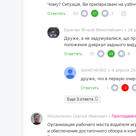
Чому? Ситуація, Ви припарковані на узбіччі
Ответить
53
2
51
Бранчук Віталій Миколайович
•
28 
Друже, а не задумувалися, що пр
положення дзеркал заднього виду
Ответить
37
8
29
ХАНЮЧЕНКО
•
4 апреля 20
друже, что в первую очер
Ответить
1
-2
Еще 3 ответа
Москаленко Сергей Иванович •
Преподават
Организация рабочего места водителя иг
и обеспечение достаточного обзора и ко