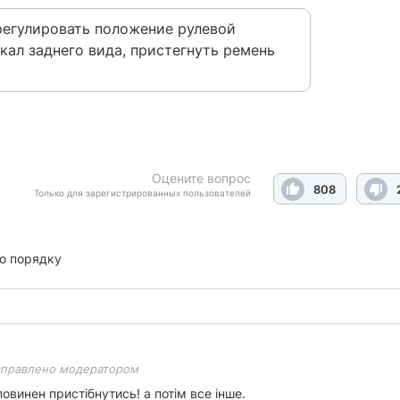
регулировать положение рулевой
кал заднего вида, пристегнуть ремень
Оцените вопрос
808
Только для зарегистрированных пользователей
о порядку
справлено модератором
овинен пристібнутись! а потім все інше.