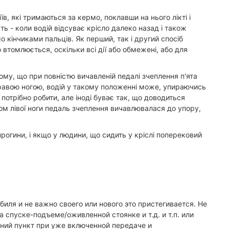
в, які тримаються за кермо, поклавши на нього лікті і
ь - коли водій відсуває крісло далеко назад і також
 кінчиками пальців. Як перший, так і другий спосіб
втомлюється, оскільки всі дії або обмежені, або для
ому, що при повністю вичавленій педалі зчеплення п'ята
а правою ногою, водій у такому положенні може, упираючись
потрібно робити, але іноді буває так, що доводиться
ом лівої ноги педаль зчеплення вичавлювалася до упору,
рогини, і якщо у людини, що сидить у кріслі поперековий
иля и не важно своего или нового это пристегивается. Не
 спуске-подъеме/оживленной стоянке и т.д. и т.п. или
едний пункт при уже включенной передаче и