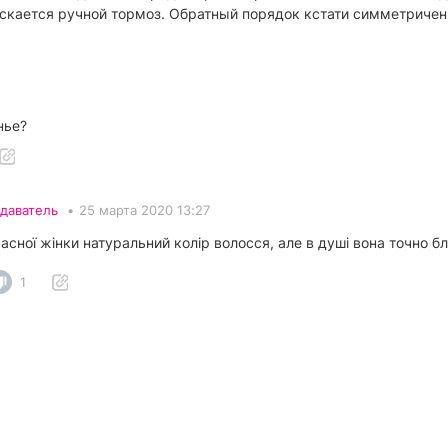
ается ручной тормоз. Обратный порядок кстати симметричен ( 1.
нье?
даватель
•
25 марта 2020 13:27
красної жінки натуральний колір волосся, але в душі вона точно 
1