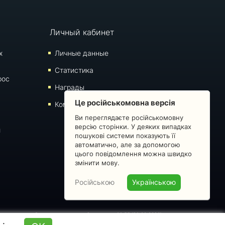
Личный кабинет
х
Личные данные
Статистика
рос
Награды
Це російськомовна версія
Комментарии
Ви переглядаєте російськомовну
версію сторінки. У деяких випадках
й
пошукові системи показують її
автоматично, але за допомогою
цього повідомлення можна швидко
змінити мову.
Російською
Українською
 запрещено. Время последнего обновления: 09:55 (08.08.2026)