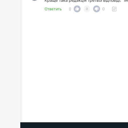
Краще така редакція третьої відповіді: "
Ответить
0
0
0