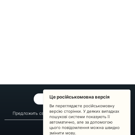
Це російськомовна версія
ОБРАТНАЯ СВЯЗЬ
Ви переглядаєте російськомовну
версію сторінки. У деяких випадках
Предложить свой вопрос
Статистика изменений
пошукові системи показують її
автоматично, але за допомогою
О сервисе
Преподавателям
цього повідомлення можна швидко
Новости
Пульс страны
змінити мову.