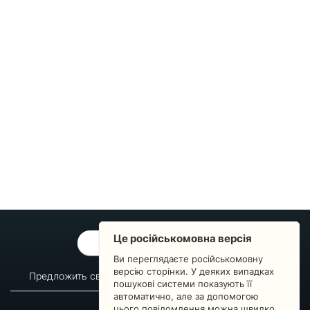
Це російськомовна версія
ОБРАТНАЯ СВЯЗЬ
Ви переглядаєте російськомовну
версію сторінки. У деяких випадках
Предложить свой вопрос
Статистика изменений
пошукові системи показують її
автоматично, але за допомогою
О сервисе
Преподавателям
цього повідомлення можна швидко