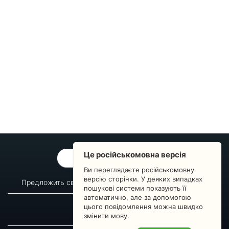
Це російськомовна версія
ОБРАТНАЯ СВЯЗЬ
Ви переглядаєте російськомовну
версію сторінки. У деяких випадках
Предложить свой вопрос
Статистика изменений
пошукові системи показують її
автоматично, але за допомогою
О сервисе
Преподавателям
цього повідомлення можна швидко
Новости
Пульс страны
змінити мову.