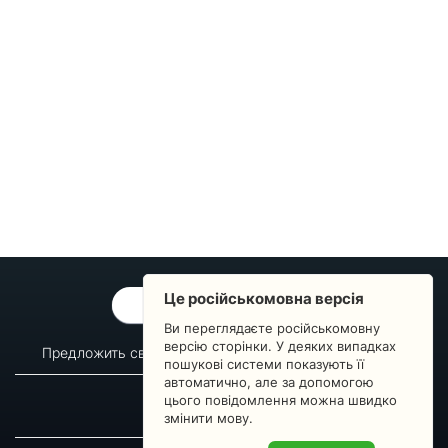
Це російськомовна версія
ОБРАТНАЯ СВЯЗЬ
Ви переглядаєте російськомовну
версію сторінки. У деяких випадках
Предложить свой вопрос
Статистика изменений
пошукові системи показують її
автоматично, але за допомогою
О сервисе
Преподавателям
цього повідомлення можна швидко
Новости
Пульс страны
змінити мову.