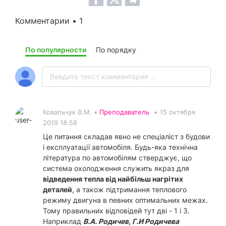
Комментарии • 1
По популярности
По порядку
Ковальчук В.М. •
Преподаватель
•
15 октября
2019 18:58
Це питання складав явно не спеціаліст з будови
і експлуатації автомобіля. Будь-яка технічна
література по автомобілям стверджує, що
система охолодження служить якраз для
відведення тепла від найбільш нагрітих
деталей
, а також підтримання теплового
режиму двигуна в певних оптимальних межах.
Тому правильних відповідей тут дві - 1 і 3.
Наприклад
В.А. Родичев, Г.И Родичева