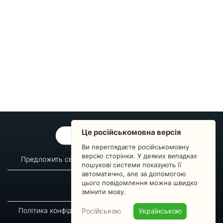
Це російськомовна версія
ОБРАТНАЯ СВЯЗЬ
Ви переглядаєте російськомовну
версію сторінки. У деяких випадках
Предложить свой вопрос
Статистика изменений
пошукові системи показують її
автоматично, але за допомогою
О сервисе
Преподавателям
цього повідомлення можна швидко
Новости
Пульс страны
змінити мову.
Політика конфіденційності
Угода підписника
Російською
Українською