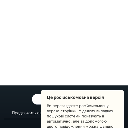
Це російськомовна версія
ОБРАТНАЯ СВЯЗЬ
Ви переглядаєте російськомовну
версію сторінки. У деяких випадках
Предложить свой вопрос
Статистика изменений
пошукові системи показують її
автоматично, але за допомогою
О сервисе
Преподавателям
цього повідомлення можна швидко