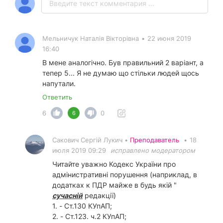
Мельничук Наталія Вікторівна
•
22 июня 2019
16:40
В мене аналогічно. Був правильний 2 варіант, а
тепер 5... Я не думаю що стільки людей щось
напутали.
Ответить
6
0
6
Сакович Сергій Лукич •
Преподаватель
•
18
июля 2019 09:29
исправлено модератором
Читайте уважно Кодекс України про
адмінистративні порушення (наприклад, в
додатках к ПДР майже в будь якій "
сучасній
редакції)
1. - Ст.130 КУпАП;
2. - Ст.123. ч.2 КУпАП;