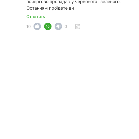
почергово пропадає у червоного і зеленого.
Останням проїдете ви
Ответить
10
0
10