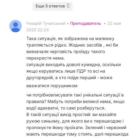
Еще 5 ответов
Назарій Тучапський •
Преподаватель
•
22 мая
2020 22:24
Така ситуація, як зображена на малюнку
трапляється рідко. Жодних засобів , які би
визначали черговість проїзду такого
перехрестя нема.
ситуація виходить доволі кумедна, оскільки
якщо керуватись лише ПДР то всі на
другорядній, а хто поїде перший - може
вважатися порушником
чи потрібновписувати такі унікальні ситуації в
правила? Мабуть потреби великої нема, якщо
водії адекватні, то самі розберуться.
В такій ситуації вихід простий: ви махайте
рукою синьому, для якого ви є перешкодою і
пропонуєте йому проїхати. Зелений і червоний
мають перешкоди тому стоять. далі перешкода