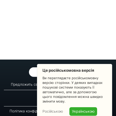
Це російськомовна версія
ОБРАТНАЯ СВЯЗЬ
Ви переглядаєте російськомовну
версію сторінки. У деяких випадках
Предложить свой вопрос
Статистика изменений
пошукові системи показують її
автоматично, але за допомогою
О сервисе
Преподавателям
цього повідомлення можна швидко
Новости
Пульс страны
змінити мову.
Політика конфіденційності
Угода підписника
Російською
Українською