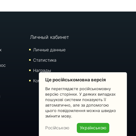
Личный кабинет
х
Личные данные
Статистика
рос
Награды
Це російськомовна версія
Комментарии
Ви переглядаєте російськомовну
версію сторінки. У деяких випадках
й
пошукові системи показують її
автоматично, але за допомогою
цього повідомлення можна швидко
змінити мову.
Російською
Українською