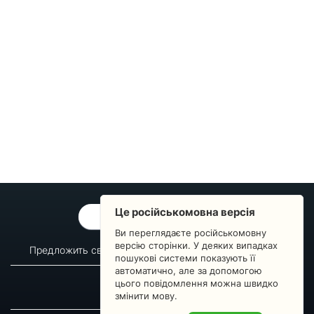
Це російськомовна версія
ОБРАТНАЯ СВЯЗЬ
Ви переглядаєте російськомовну
версію сторінки. У деяких випадках
Предложить свой вопрос
Статистика изменений
пошукові системи показують її
автоматично, але за допомогою
О сервисе
Преподавателям
цього повідомлення можна швидко
Новости
Пульс страны
змінити мову.