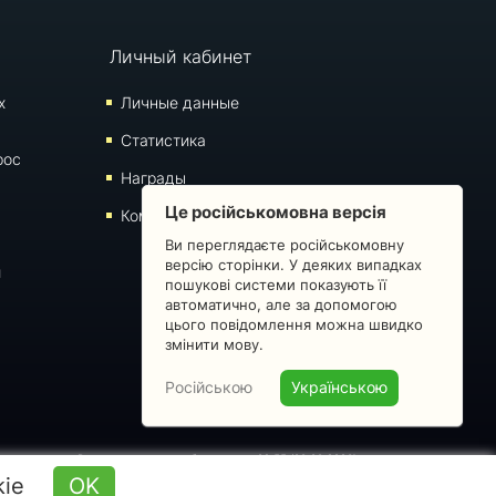
Личный кабинет
х
Личные данные
Статистика
рос
Награды
Це російськомовна версія
Комментарии
Ви переглядаєте російськомовну
версію сторінки. У деяких випадках
й
пошукові системи показують її
автоматично, але за допомогою
цього повідомлення можна швидко
змінити мову.
Російською
Українською
 запрещено. Время последнего обновления: 09:55 (08.08.2026)
kie
OK