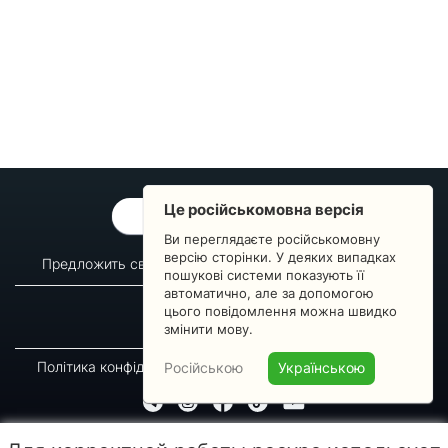
Це російськомовна версія
ОБРАТНАЯ СВЯЗЬ
Ви переглядаєте російськомовну
версію сторінки. У деяких випадках
Предложить свой вопрос
Статистика изменений
пошукові системи показують її
автоматично, але за допомогою
О сервисе
Преподавателям
цього повідомлення можна швидко
Новости
Пульс страны
змінити мову.
Політика конфіденційності
Угода підписника
Російською
Українською
© 2016-2026 GREEN-WAY