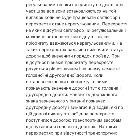
регульованим і знаки пріоритету не діють, хоч
частіш за все вони встановлюються на той
випадок коли не буде працювати світлофор і
перехрестя стане нерегульованим. Перехрестя
на яких відсутній світлофор чи регулювальник і
можливо встановлені чи відсутні знаки
пріоритету вважаються нерегульованими. На
таких перехрестях важливо визначити статус
дороги щоб визначити порядок проїзду. При
відсутності знаків пріоритету перехрестя
рахується рівнозначним і на ньому немає ні
головної ні другорядної дороги. Коли
встановлено знаки пріоритету то ними
позначають значення дороги і тут є головна і
другорядна дороги. Наявність дорожнього
знака зазначеного у питанні позначає
другорядну дорогу і вимагає від водіїв, які по
цій дорозі виконують виїзд на перехрестя,
поступитися дорогою транспортним засобам,
що рухаються головною дорогою. На таких
перехрестях при відсутності транспортних