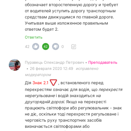
обозначает второстепенную дорогу и требует
от водителей уступить дорогу транспортным
средствам движущимся по главной дороге.
Учитывая выше изложенное правильным
ответом будет 2.
Ответить
42
0
42
Пуравець Олександр Петрович •
Преподаватель
•
26 февраля 2020 12:49
исправлено
модератором
Дія
Знак 2.1
, встановленого перед
перехрестям означає для водія, що
перехрестя
нерегульоване
і водій знаходиться
на
другорядній дорозі
. Якщо на перехресті
працюють світлофори або регулювальник - знак
не діє, оскільки тоді перехрестя регульоване і
черговість руху транспортних засобів
визначається світлофорами або