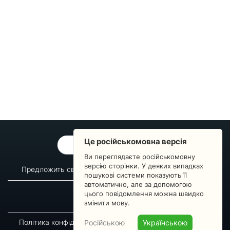
Це російськомовна версія
ОБРАТНАЯ СВЯЗЬ
Ви переглядаєте російськомовну
версію сторінки. У деяких випадках
Предложить свой вопрос
Статистика изменений
пошукові системи показують її
автоматично, але за допомогою
О сервисе
Преподавателям
цього повідомлення можна швидко
Новости
Пульс страны
змінити мову.
Політика конфіденційності
Угода підписника
Російською
Українською