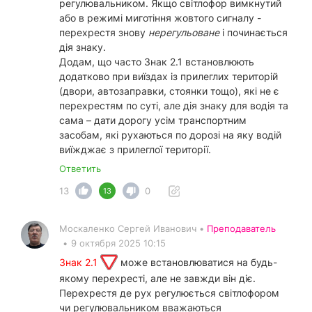
регулювальником. Якщо світлофор вимкнутий
або в режимі миготіння жовтого сигналу -
перехрестя знову
нерегульоване
і починається
дія знаку.
Додам, що часто Знак 2.1 встановлюють
додатково при виїздах із прилеглих територій
(двори, автозаправки, стоянки тощо), які не є
перехрестям по суті, але дія знаку для водія та
сама – дати дорогу усім транспортним
засобам, які рухаються по дорозі на яку водій
виїжджає з прилеглої території.
Ответить
13
0
13
Москаленко Сергей Иванович •
Преподаватель
•
9 октября 2025 10:15
Знак 2.1
може встановлюватися на будь-
якому перехресті, але не завжди він діє.
Перехрестя де рух регулюється світлофором
чи регулювальником вважаються