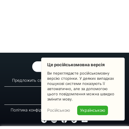
Це російськомовна версія
ОБРАТНАЯ СВЯЗЬ
Ви переглядаєте російськомовну
версію сторінки. У деяких випадках
Предложить свой вопрос
Статистика изменений
пошукові системи показують її
автоматично, але за допомогою
О сервисе
Преподавателям
цього повідомлення можна швидко
Новости
Пульс страны
змінити мову.
Політика конфіденційності
Угода підписника
Російською
Українською