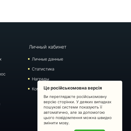
Личный кабинет
х
Личные данные
Статистика
рос
Награды
Це російськомовна версія
Комментарии
Ви переглядаєте російськомовну
версію сторінки. У деяких випадках
й
пошукові системи показують її
автоматично, але за допомогою
цього повідомлення можна швидко
змінити мову.