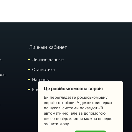
Личный кабинет
х
Личные данные
Статистика
рос
Награды
Це російськомовна версія
Комментарии
Ви переглядаєте російськомовну
версію сторінки. У деяких випадках
й
пошукові системи показують її
автоматично, але за допомогою
цього повідомлення можна швидко
змінити мову.