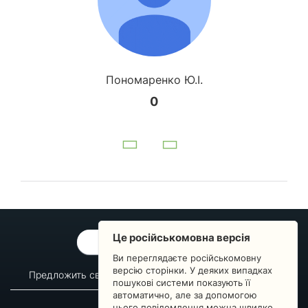
Пономаренко Ю.І.
0
Це російськомовна версія
ОБРАТНАЯ СВЯЗЬ
Ви переглядаєте російськомовну
версію сторінки. У деяких випадках
Предложить свой вопрос
Статистика изменений
пошукові системи показують її
автоматично, але за допомогою
О сервисе
Преподавателям
цього повідомлення можна швидко