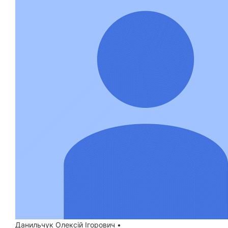
Данильчук Олексій Ігорович
•