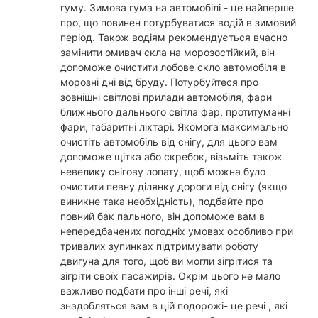
гуму. Зимова гума на автомобілі - це найперше
про, що повинен потурбуватися водій в зимовий
період. Також водіям рекомендується вчасно
замінити омивач скла на морозостійкий, він
допоможе очистити лобове скло автомобіля в
морозні дні від бруду. Потурбуйтеся про
зовнішні світлові прилади автомобіля, фари
ближнього дальнього світла фар, протитуманні
фари, габаритні ліхтарі. Якомога максимально
очистіть автомобіль від снігу, для цього вам
допоможе щітка або скребок, візьміть також
невелику снігову лопату, щоб можна було
очистити певну ділянку дороги від снігу (якщо
виникне така необхідність), подбайте про
повний бак пального, він допоможе вам в
непередбачених погодніх умовах особливо при
тривалих зупинках підтримувати роботу
двигуна для того, щоб ви могли зігрітися та
зігріти своїх пасажирів. Окрім цього не мало
важливо подбати про інші речі, які
знадобляться вам в цій подорожі- це речі , які