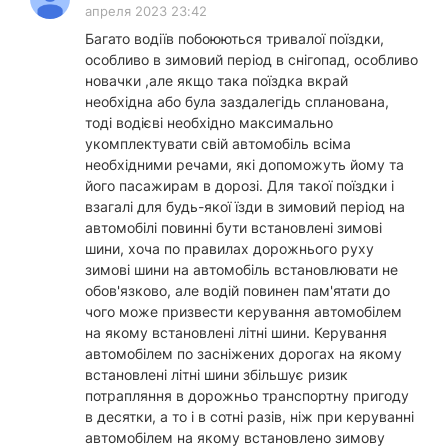
апреля 2023 23:42
Багато водіїв побоюються тривалої поїздки,
особливо в зимовий період в снігопад, особливо
новачки ,але якщо така поїздка вкрай
необхідна або була заздалегідь спланована,
тоді водієві необхідно максимально
укомплектувати свій автомобіль всіма
необхідними речами, які допоможуть йому та
його пасажирам в дорозі. Для такої поїздки і
взагалі для будь-якої їзди в зимовий період на
автомобілі повинні бути встановлені зимові
шини, хоча по правилах дорожнього руху
зимові шини на автомобіль встановлювати не
обов'язково, але водій повинен пам'ятати до
чого може призвести керування автомобілем
на якому встановлені літні шини. Керування
автомобілем по засніжених дорогах на якому
встановлені літні шини збільшує ризик
потрапляння в дорожньо транспортну пригоду
в десятки, а то і в сотні разів, ніж при керуванні
автомобілем на якому встановлено зимову