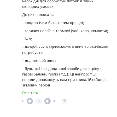
необхідні для особистих потреб в таких
складних умовах.
До них належать:
- ковдра (чим більше ,тим краще);
- гарячих напоїв в термосі (чай, кава, компоти);
- їжа;
- лікарських медикаментів в яких ви найбільше
потребуєте;
- додатковий одяг;
- будь-які інші додаткові засоби для зігріву (
газові балони, грілкі і т.д.). Ці найпростіші
поради допоможуть вам при тривалій поїздці в
зимовий період
Ответить
0
0
0