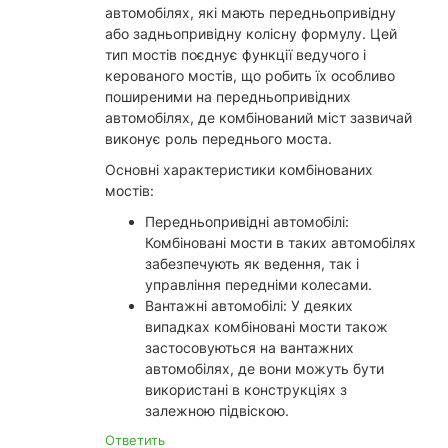
автомобілях, які мають передньопривідну
або задньопривідну колісну формулу. Цей
тип мостів поєднує функції ведучого і
керованого мостів, що робить їх особливо
поширеними на передньопривідних
автомобілях, де комбінований міст зазвичай
виконує роль переднього моста.
Основні характеристики комбінованих
мостів:
Передньопривідні автомобілі:
Комбіновані мости в таких автомобілях
забезпечують як ведення, так і
управління передніми колесами.
Вантажні автомобілі: У деяких
випадках комбіновані мости також
застосовуються на вантажних
автомобілях, де вони можуть бути
використані в конструкціях з
залежною підвіскою.
Ответить