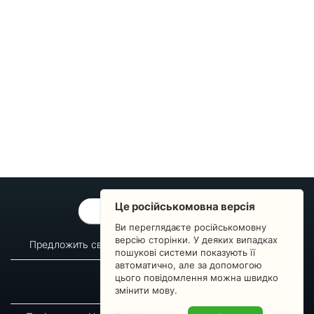
Це російськомовна версія
ОБРАТНАЯ СВЯЗЬ
Ви переглядаєте російськомовну
версію сторінки. У деяких випадках
Предложить свой вопрос
Статистика изменений
пошукові системи показують її
автоматично, але за допомогою
О сервисе
Преподавателям
цього повідомлення можна швидко
Новости
Пульс страны
змінити мову.