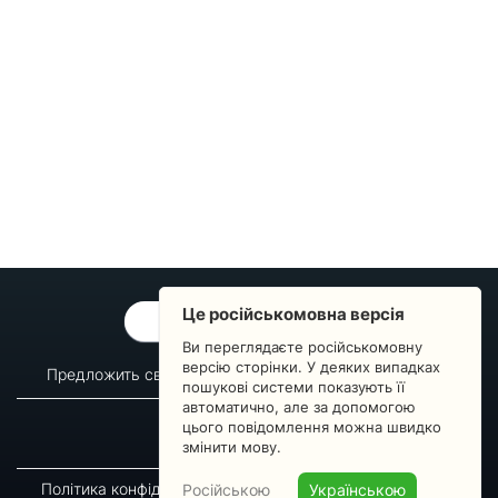
Це російськомовна версія
ОБРАТНАЯ СВЯЗЬ
Ви переглядаєте російськомовну
версію сторінки. У деяких випадках
Предложить свой вопрос
Статистика изменений
пошукові системи показують її
автоматично, але за допомогою
О сервисе
Преподавателям
цього повідомлення можна швидко
Новости
Пульс страны
змінити мову.
Політика конфіденційності
Угода підписника
Російською
Українською