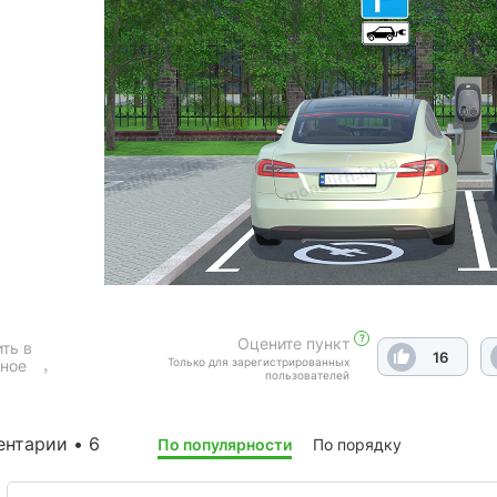
?
Оцените пункт
ть в
16
Только для зарегистрированных
ное
пользователей
нтарии • 6
По популярности
По порядку