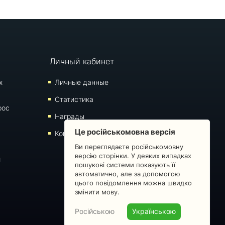
Личный кабинет
х
Личные данные
Статистика
рос
Награды
Це російськомовна версія
Комментарии
Ви переглядаєте російськомовну
версію сторінки. У деяких випадках
й
пошукові системи показують її
автоматично, але за допомогою
цього повідомлення можна швидко
змінити мову.
Російською
Українською