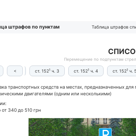
Списком
ица штрафов по пунктам
Таблица штрафов сп
СПИСО
Перемещение по подпунктам стрел
1
1
1
1
<
т. 152
ч. 2
ст. 152
ч. 3
ст. 152
ч. 4
ст. 152
ч. 
вка транспортных средств на местах, предназначенных для
рическими двигателями (одним или несколькими)
ии:
 от 340 до 510 грн