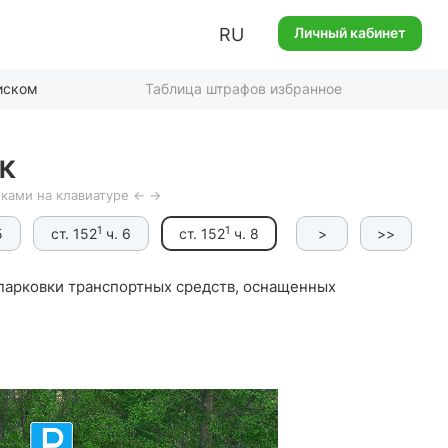
RU
Личный кабинет
иском
Таблица штрафов избранное
К
ками на клавиатуре ← →
1
1
5
ст. 152
ч. 6
ст. 152
ч. 8
>
>>
 парковки транспортных средств, оснащенных