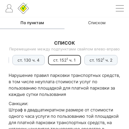
penalty_information
По пунктам
Списком
СПИСОК
Перемещение между подпунктами свайпом влево-вправо
1
1
. 3
ст. 130 ч. 4
ст. 152
ч. 1
ст. 152
ч. 2
с
Нарушение правил парковки транспортных средств,
в том числе неуплата стоимости услуг по
пользованию площадкой для платной парковки за
каждые сутки пользования
Санкции:
Штраф в двадцатикратном размере от стоимости
одного часа услуги по пользованию той площадкой
для платной парковки транспортных средств, на
котором находится транспортное средство в