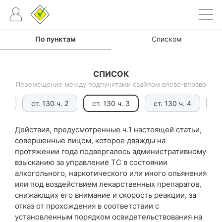
penalty_information
По пунктам
Списком
СПИСОК
Перемещение между подпунктами свайпом влево-вправо
. 1
ст. 130 ч. 2
ст. 130 ч. 3
ст. 130 ч. 4
ст
Действия, предусмотренные ч.1 настоящей статьи,
совершенные лицом, которое дважды на
протяжении года подвергалось административному
взысканию за управление ТС в состоянии
алкогольного, наркотического или иного опьянения
или под воздействием лекарственных препаратов,
снижающих его внимание и скорость реакции, за
отказ от прохождения в соответствии с
установленным порядком освидетельствования на