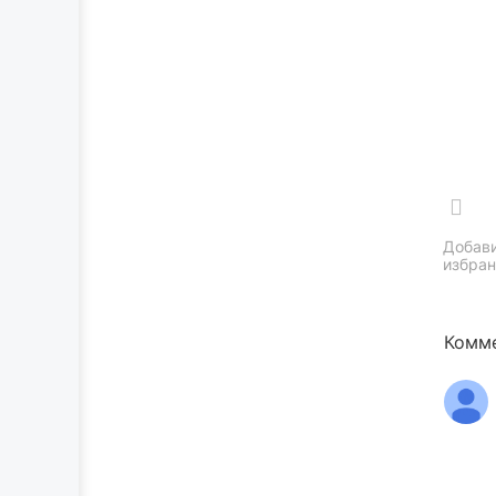
Добави
избран
Комме