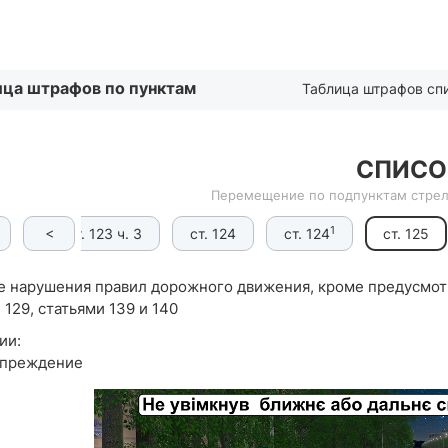
Списком
ица штрафов по пунктам
Таблица штрафов сп
СПИСО
Перемещение по подпунктам стрел
1
<
ч. 2
ст. 123 ч. 3
ст. 124
ст. 124
ст. 125
е нарушения правил дорожного движения, кроме предусмотр
 129, статьями 139 и 140
ии:
преждение