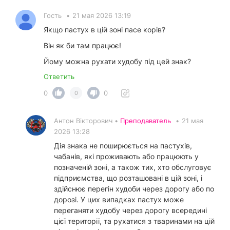
Гость
•
21 мая 2026 13:19
Якщо пастух в цій зоні пасе корів?
Він як би там працює!
Йому можна рухати худобу під цей знак?
Ответить
0
0
0
Антон Вікторович •
Преподаватель
•
21 мая
2026 13:28
Дія знака не поширюється на пастухів,
чабанів, які проживають або працюють у
позначеній зоні, а також тих, хто обслуговує
підприємства, що розташовані в цій зоні, і
здійснює перегін худоби через дорогу або по
дорозі. У цих випадках пастух може
переганяти худобу через дорогу всередині
цієї території, та рухатися з тваринами на цій