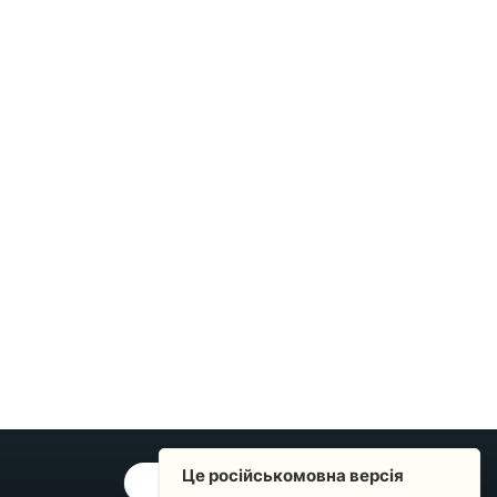
Це російськомовна версія
ОБРАТНАЯ СВЯЗЬ