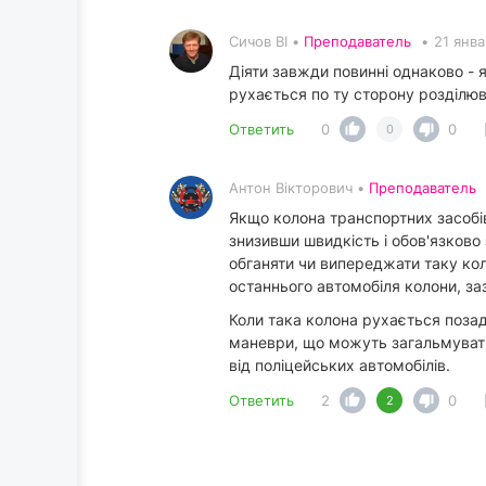
Сичов ВІ •
Преподаватель
•
21 янв
Діяти завжди повинні однаково -
рухається по ту сторону розділюв
Ответить
0
0
0
Антон Вікторович •
Преподаватель
Якщо колона транспортних засобів
знизивши швидкість і обов'язково
обганяти чи випереджати таку кол
останнього автомобіля колони, за
​Коли така колона рухається позад
маневри, що можуть загальмувати 
від поліцейських автомобілів.
Ответить
2
0
2