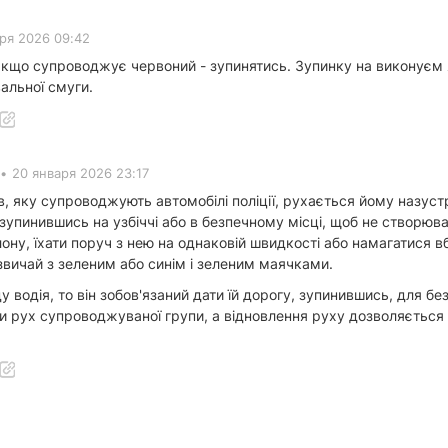
аря 2026 09:42
 якщо супроводжує червоний - зупинятись. Зупинку на виконуєм
альної смуги.
•
20 января 2026 23:17
, яку супроводжують автомобілі поліції, рухається йому назустр
 зупинившись на узбіччі або в безпечному місці, щоб не створю
ону, їхати поруч з нею на однаковій швидкості або намагатися вб
звичай з зеленим або синім і зеленим маячками.
у водія, то він зобов'язаний дати їй дорогу, зупинившись, для 
рух супроводжуваної групи, а відновлення руху дозволяється тіл