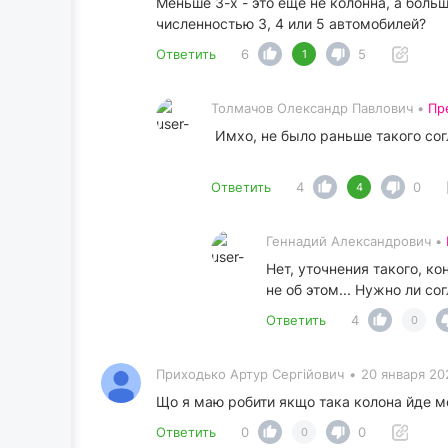
Меньше 3-х - это еще не колонна, а боль
численностью 3, 4 или 5 автомобилей?
Ответить
6
5
1
Толмачов Олександр Павлович •
Пр
Имхо, не было раньше такого со
Ответить
4
0
4
Геннадий Александрович •
Нет, уточнения такого, к
не об этом... Нужно ли с
Ответить
4
0
Приходько Артур Сергійович
•
20 января 20
Що я маю робити якщо така колона йде мен
Ответить
0
0
0