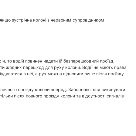
 якщо зустрічна колоні з червоним супровідником
іч, то водій повинен надати їй безперешкодний проїзд,
вати жодних перешкод для руху колони. Водії не мають права
удуватися в неї, а рух можна відновити лише після проїзду
безпечного проїзду колони вперед. Забороняється виконувати
ьки після повного проїзду колони та відсутності сигналів