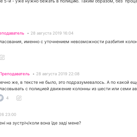
ше 5-и - уже нужно бежать в полицию. Таким образом, без про
еподаватель
•
28 августа 2019 16:04
гласования, именно с уточнением невозможности разбития коло
Преподаватель
•
28 августа 2019 22:08
онечно же, в тексте не было, это подразумевалось. А по какой 
огласовывать с полицией движение колонны из шести или семи ав
4
26 23:00
і на зустріч/коли вона їде заді мене?