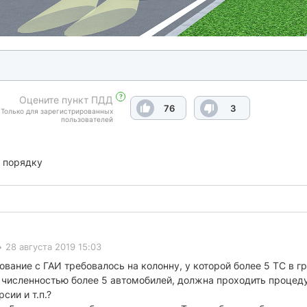
?
Оцените пункт ПДД
76
3
Только для зарегистрированных
пользователей
 порядку
•
28 августа 2019 15:03
вание с ГАИ требовалось на колонну, у которой более 5 ТС в г
 численностью более 5 автомобилей, должна проходить процедур
сии и т.п.?