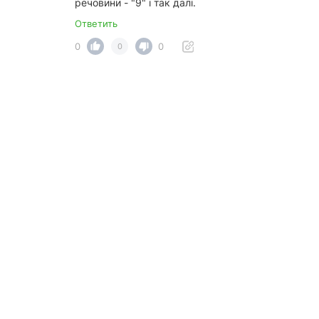
речовини - "9" і так далі.
Ответить
0
0
0