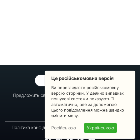
Це російськомовна версія
ОБРАТНАЯ СВЯЗЬ
Ви переглядаєте російськомовну
версію сторінки. У деяких випадках
Предложить свой вопрос
Статистика изменений
пошукові системи показують її
автоматично, але за допомогою
О сервисе
Преподавателям
цього повідомлення можна швидко
Новости
Пульс страны
змінити мову.
Політика конфіденційності
Угода підписника
Російською
Українською