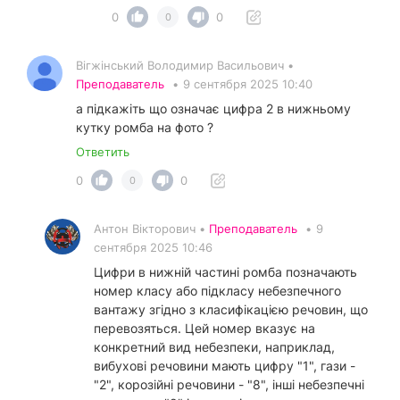
0
0
0
Вігжінський Володимир Васильович •
Преподаватель
•
9 сентября 2025 10:40
а підкажіть що означає цифра 2 в нижньому
кутку ромба на фото ?
Ответить
0
0
0
Антон Вікторович •
Преподаватель
•
9
сентября 2025 10:46
Цифри в нижній частині ромба позначають
номер класу або підкласу небезпечного
вантажу згідно з класифікацією речовин, що
перевозяться. Цей номер вказує на
конкретний вид небезпеки, наприклад,
вибухові речовини мають цифру "1", гази -
"2", корозійні речовини - "8", інші небезпечні