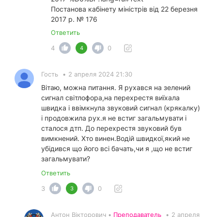
Постанова кабінету міністрів від 22 березня
2017 р. № 176
Ответить
4
0
4
Гость
•
2 апреля 2024 21:30
Вітаю, можна питання. Я рухався на зелений
сигнал світлофора,на перехрестя виїхала
швидка і ввімкнула звуковий сигнал (крякалку)
і продовжила рух.я не встиг загальмувати і
сталося дтп. До перехрестя звуковий був
вимкнений. Хто винен.Водій швидкої,який не
убідився що його всі бачать,чи я ,що не встиг
загальмувати?
Ответить
3
0
3
Антон Вікторович •
Преподаватель
•
2 апреля