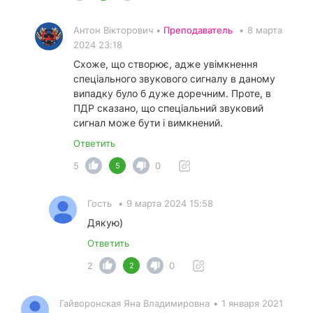
Антон Вікторович •
Преподаватель
•
8 марта
2024 23:18
Схоже, що створює, адже увімкнення
спеціального звукового сигналу в даному
випадку було б дуже доречним. Проте, в
ПДР сказано, що спеціальний звуковий
сигнал може бути і вимкнений.
Ответить
5
0
5
Гость
•
9 марта 2024 15:58
Дякую)
Ответить
2
0
2
Гайворонская Яна Владимировна
•
1 января 2021