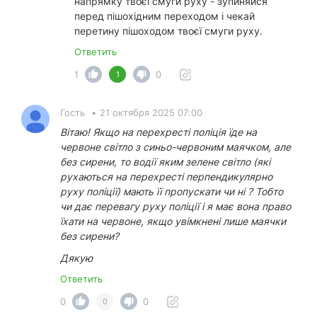
напрямку твоєї смуги руху - зупиняйся
перед пішохідним переходом і чекай
перетину пішоходом твоєї смуги руху.
Ответить
1
0
1
Гость
•
21 октября 2025 07:00
Вітаю! Якщо на перехресті поліція їде на
червоне світло з синьо-червоним маячком, але
без сирени, то водії яким зелене світло (які
рухаються на перехресті перпендикулярно
руху поліції) мають її пропускати чи ні ? Тобто
чи дає перевагу руху поліції і я має вона право
їхати на червоне, якщо увімкнені лише маячки
без сирени?
Дякую
Ответить
0
0
0