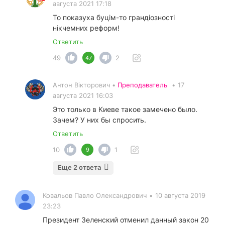
августа 2021 17:18
То показуха буцім-то грандіозності
нікчемних реформ!
Ответить
49
2
47
Антон Вікторович •
Преподаватель
•
17
августа 2021 16:03
Это только в Киеве такое замечено было.
Зачем? У них бы спросить.
Ответить
10
1
9
Еще 2 ответа
Ковальов Павло Олександрович
•
10 августа 2019
23:23
Президент Зеленский отменил данный закон 20