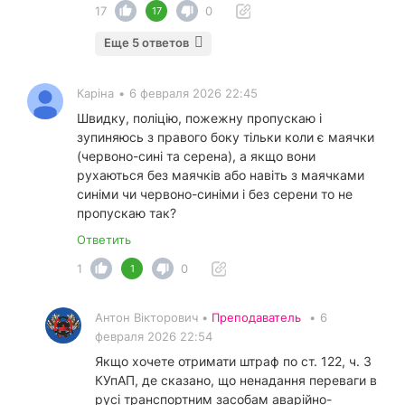
17
0
17
Еще 5 ответов
Каріна
•
6 февраля 2026 22:45
Швидку, поліцію, пожежну пропускаю і
зупиняюсь з правого боку тільки коли є маячки
(червоно-сині та серена), а якщо вони
рухаються без маячків або навіть з маячками
синіми чи червоно-синіми і без серени то не
пропускаю так?
Ответить
1
0
1
Антон Вікторович •
Преподаватель
•
6
февраля 2026 22:54
Якщо хочете отримати штраф по ст. 122, ч. 3
КУпАП, де сказано, що ненадання переваги в
русі транспортним засобам аварійно-