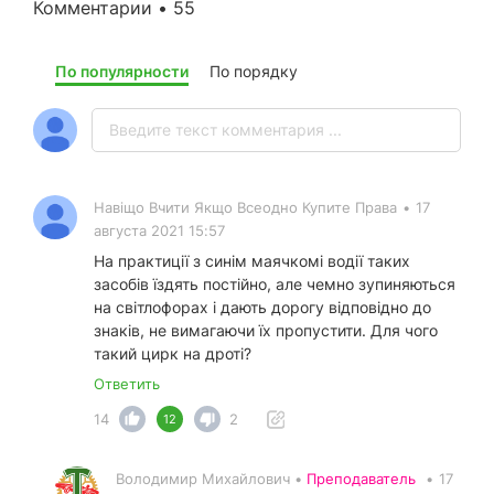
Комментарии • 55
По популярности
По порядку
Навіщо Вчити Якщо Всеодно Купите Права
•
17
августа 2021 15:57
На практиції з синім маячкомі водії таких
засобів їздять постійно, але чемно зупиняються
на світлофорах і дають дорогу відповідно до
знаків, не вимагаючи їх пропустити. Для чого
такий цирк на дроті?
Ответить
14
2
12
Володимир Михайлович •
Преподаватель
•
17