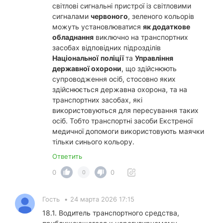
світлові сигнальні пристрої із світловими
сигналами
червоного
, зеленого кольорів
можуть установлюватися
як додаткове
обладнання
виключно на транспортних
засобах відповідних підрозділів
Національної
поліції
та
Управління
державної охорони
, що здійснюють
супроводження осіб, стосовно яких
здійснюється державна охорона, та на
транспортних засобах, які
використовуються для пересування таких
осіб. Тобто транспортні засоби Екстреної
медичної допомоги використовують маячки
тільки синього кольору.
Ответить
0
0
0
Гость
•
24 марта 2026 17:15
18.1. Водитель транспортного средства,