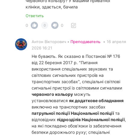
червоного кольору? У машини приватної
клініки, здається, бачила
Ответить
0
0
0
Антон Вікторович •
Преподаватель
•
16 апреля
2026 16:21
Не бувають. Як сказано в Постанові № 176
від 22 березня 2017 р. "Питання
використання спеціальних звукових та
світлових сигнальних пристроїв на
транспортних засобах", спеціальні світлові
сигнальні пристрої із світловими сигналами
червоного кольору
можуть
установлюватися
як додаткове обладнання
виключно на транспортних засобах
патрульної поліції Національної поліції
та
відповідних
підрозділів Національної поліції
,
на які покладено обов’язки із забезпечення
безпеки дорожнього руху; спеціальні