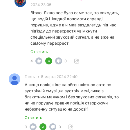
2024 23:05
Вітаю. Якщо все було саме так, то виходить,
що водій Швидкої допомоги справді
порушив, адже він мав заздалегідь під час
під'їзду до перехрестя увімкнути
спеціальний звуковий сигнал, а не вже на
самому перехресті.
Ответить
4
0
4
Гость
•
8 марта 2024 22:40
А якщо поліція іде на обгон шістьох авто по
зустрічній смузі ,на зустріч мені,лише з
блакитним маячком і без звукових сигналів, то
чи не порушує правил поліція створюючи
небезпечну ситуацію на дорозі?
Ответить
3
0
3