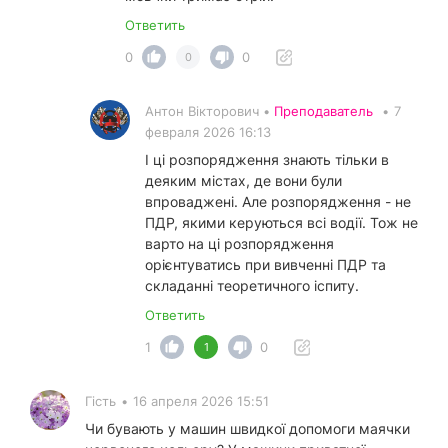
Ответить
0
0
0
Антон Вікторович •
Преподаватель
•
7
февраля 2026 16:13
І ці розпорядження знають тільки в
деяким містах, де вони були
впроваджені. Але розпорядження - не
ПДР, якими керуються всі водії. Тож не
варто на ці розпорядження
орієнтуватись при вивченні ПДР та
складанні теоретичного іспиту.
Ответить
1
0
1
Гість
•
16 апреля 2026 15:51
Чи бувають у машин швидкої допомоги маячки