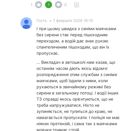
1
0
1
Гость
•
7 февраля 2026 16:10
І при цьому швидка з синіми маячками
без сирени стає перед пішоходним
переходом, а водій дає знак рукою
спантеличеним пішоходам, що він їх
пропускає.
... Викладач в автошколі нам казав, що
останнім часом діють якісь відомчі
розпорядження отим службам з синіми
маячками, щоб їздили з ними, коли
рухаються в звичайному режимі без
сирени в загальному потоці. І водії інших
ТЗ справді якось орієнтуються, що не
треба напружуватися. Ніхто не
зупиняється, не тулиться до краю, не
намагається пропускати. І поліція не має
ніяких претензій, і сама так з маячками
мовчки тримає стрій.