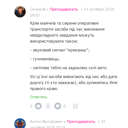
Сичов ВІ •
Преподаватель
•
21 октября 2025
09:01
Крім маячків та сирени оперативні
транспортні засоби під час виконання
невідкладного завдання можуть
використовувати також:
- звуковий сигнал "кряканьє";
- гучномовець;
- світлове табло на задньому склі авто.
Усі ці їхні засоби вимагають від нас або дати
дорогу (ті хто заважає), або зупинитись біля
правого краю.
Ответить
0
0
0
Антон Вікторович •
Преподаватель
•
21
октября 2025 07:11