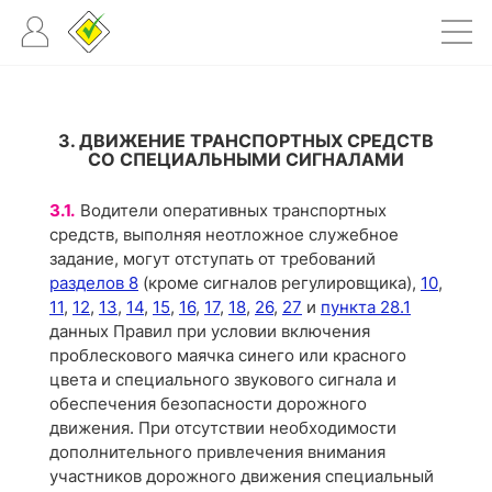
3. ДВИЖЕНИЕ ТРАНСПОРТНЫХ СРЕДСТВ
СО СПЕЦИАЛЬНЫМИ СИГНАЛАМИ
3.1.
Водители оперативных транспортных
средств, выполняя неотложное служебное
задание, могут отступать от требований
разделов 8
(кроме сигналов регулировщика),
10
,
11
,
12
,
13
,
14
,
15
,
16
,
17
,
18
,
26
,
27
и
пункта 28.1
данных Правил при условии включения
проблескового маячка синего или красного
цвета и специального звукового сигнала и
обеспечения безопасности дорожного
движения. При отсутствии необходимости
дополнительного привлечения внимания
участников дорожного движения специальный