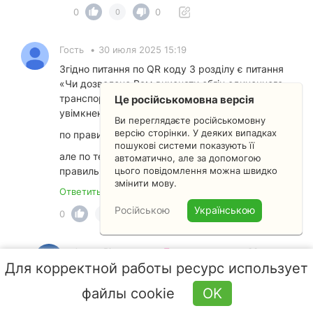
0
0
0
Гость
•
30 июля 2025 15:19
Згідно питання по QR коду 3 розділу є питання
«
Чи дозволено Вам виконати обгін одиночного
транспортного засобу, що рухається з
Це російськомовна версія
увімкненим синім проблисковим маячком»
Ви переглядаєте російськомовну
версію сторінки. У деяких випадках
по правилах - заборонено
пошукові системи показують її
але по тестах відповідь заборонено не
автоматично, але за допомогою
правильна
цього повідомлення можна швидко
змінити мову.
Ответить
Російською
Українською
0
0
0
Антон Вікторович •
Преподаватель
•
30 июля
Для корректной работы ресурс использует
2025 15:24
Звернемося до п.
3.4.
в якому говориться,
файлы cookie
OK
що забороняється здійснювати обгін і