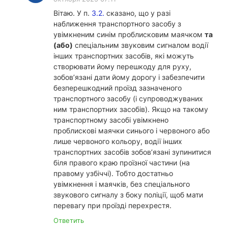
Вітаю. У п.
3.2.
сказано, що у разі
наближення транспортного засобу з
увімкненим синім проблисковим маячком
та
(або)
спеціальним звуковим сигналом водії
інших транспортних засобів, які можуть
створювати йому перешкоду для руху,
зобов’язані дати йому дорогу і забезпечити
безперешкодний проїзд зазначеного
транспортного засобу (і супроводжуваних
ним транспортних засобів). Якщо на такому
транспортному засобі увімкнено
проблискові маячки синього і червоного або
лише червоного кольору, водії інших
транспортних засобів зобов’я­зані зупинитися
біля правого краю проїзної частини (на
правому узбіччі). Тобто достатньо
увімкнення і маячків, без спеціального
звукового сигналу з боку поліції, щоб мати
перевагу при проїзді перехрестя.
Ответить