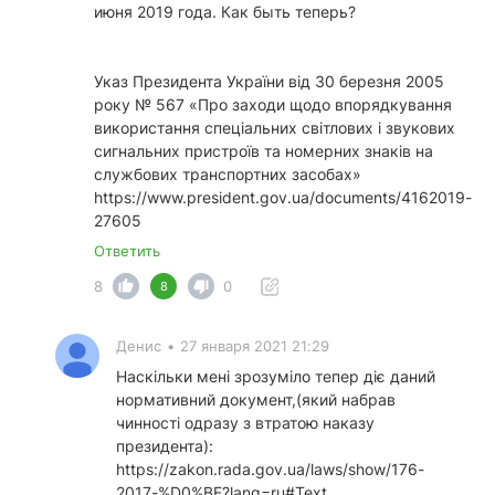
июня 2019 года. Как быть теперь?
Указ Президента України від 30 березня 2005
року № 567 «Про заходи щодо впорядкування
використання спеціальних світлових і звукових
сигнальних пристроїв та номерних знаків на
службових транспортних засобах»
https://www.president.gov.ua/documents/4162019-
27605
Ответить
8
0
8
Денис
•
27 января 2021 21:29
Наскільки мені зрозуміло тепер діє даний
нормативний документ,(який набрав
чинності одразу з втратою наказу
президента):
https://zakon.rada.gov.ua/laws/show/176-
2017-%D0%BF?lang=ru#Text