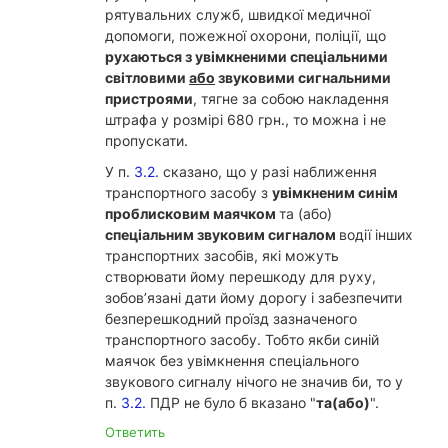
рятувальних служб, швидкої медичної
допомоги, пожежної охорони, поліції, що
рухаються з увімкненими спеціальними
світловими
або
звуковими сигнальними
пристроями
, тягне за собою накладення
штрафа у розмірі 680 грн., то можна і не
пропускати.
У п.
3.2.
сказано, що у разі наближення
транспортного засобу з
увімкненим синім
проблисковим маячком
та (або)
спеціальним звуковим сигналом
водії інших
транспортних засобів, які можуть
створювати йому перешкоду для руху,
зобов’язані дати йому дорогу і забезпечити
безперешкодний проїзд зазначеного
транспортного засобу. Тобто якби синій
маячок без увімкнення спеціального
звукового сигналу нічого не значив би, то у
п.
3.2.
ПДР не було б вказано "
та(або)
".
Ответить