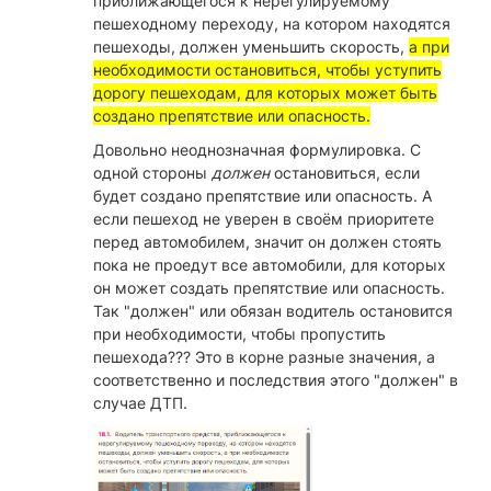
приближающегося к нерегулируемому
пешеходному переходу, на котором находятся
пешеходы, должен уменьшить скорость,
а при
необходимости остановиться, чтобы уступить
дорогу пешеходам, для которых может быть
создано препятствие или опасность.
Довольно неоднозначная формулировка. С
одной стороны
должен
остановиться, если
будет создано препятствие или опасность. А
если пешеход не уверен в своём приоритете
перед автомобилем, значит он должен стоять
пока не проедут все автомобили, для которых
он может создать препятствие или опасность.
Так "должен" или обязан водитель остановится
при необходимости, чтобы пропустить
пешехода??? Это в корне разные значения, а
соответственно и последствия этого "должен" в
случае ДТП.