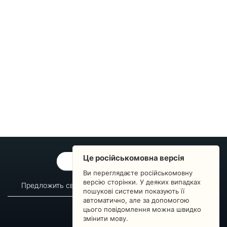
Це російськомовна версія
ОБРАТНАЯ СВЯЗЬ
Ви переглядаєте російськомовну
версію сторінки. У деяких випадках
Предложить свой вопрос
Статистика изменений
пошукові системи показують її
автоматично, але за допомогою
О сервисе
Преподавателям
цього повідомлення можна швидко
Новости
Пульс страны
змінити мову.