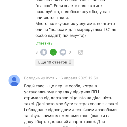
"шашок". Если знаете подскажите
пожалуйста, подобные службы, у нас
считаются такси.
Много пользуюсь их услугами, но что-то
они по "полосам для маршрутных ТС" не
особо ездят)) почему-то))
Ответить
3
0
3
Еще 10 ответов
Володимир Кутя
•
16 апреля 2025 12:50
Водій таксі - це перше особа, котра в
установленому порядку відкрила ПП і
отримала від держави ліцензію на діяльність
таксі. Далі авто має бути застраховане як таксі
і обладнане відповідними технічними засобами
та візуальними елементами таксі (шашки на
даху і бортах, касовий апарат тощо). Для