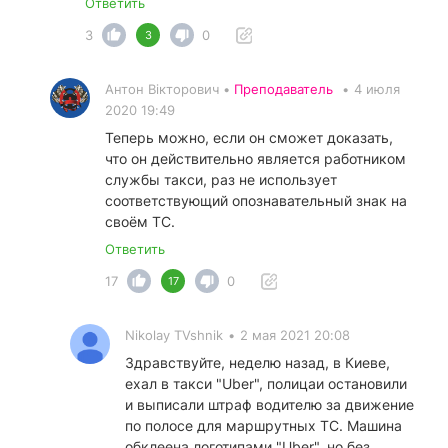
Ответить
3
0
3
Антон Вікторович •
Преподаватель
•
4 июля
2020 19:49
Теперь можно, если он сможет доказать,
что он действительно является работником
службы такси, раз не использует
соответствующий опознавательный знак на
своём ТС.
Ответить
17
0
17
Nikolay TVshnik
•
2 мая 2021 20:08
Здравствуйте, неделю назад, в Киеве,
ехал в такси "Uber", полицаи остановили
и выписали штраф водителю за движение
по полосе для маршрутных ТС. Машина
обклеена логотипами "Uber", но без