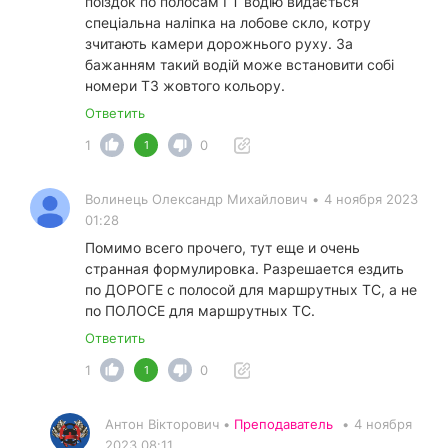
поїздок по полосам ГТ водію видається
спеціальна наліпка на лобове скло, котру
зчитають камери дорожнього руху. За
бажанням такий водій може встановити собі
номери ТЗ жовтого кольору.
Ответить
1
0
1
Волинець Олександр Михайлович
•
4 ноября 2023
01:28
Помимо всего прочего, тут еще и очень
странная формулировка. Разрешается ездить
по ДОРОГЕ с полосой для маршрутных ТС, а не
по ПОЛОСЕ для маршрутных ТС.
Ответить
1
0
1
Антон Вікторович •
Преподаватель
•
4 ноября
2023 08:11