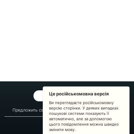
Це російськомовна версія
ОБРАТНАЯ СВЯЗЬ
Ви переглядаєте російськомовну
версію сторінки. У деяких випадках
Предложить свой вопрос
Статистика изменений
пошукові системи показують її
автоматично, але за допомогою
О сервисе
Преподавателям
цього повідомлення можна швидко
Новости
Пульс страны
змінити мову.