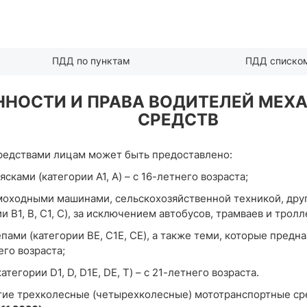
ПДД по пунктам
ПДД списко
ЯЗАННОСТИ И ПРАВА ВОДИТЕЛЕЙ М
СРЕДСТВ
редствами лицам может быть предоставлено:
ками (категории А1, А) – с 16-летнего возраста;
моходными машинами, сельскохозяйственной техникой, дру
 В1, В, С1, С), за исключением автобусов, трамваев и тролл
ами (категории ВЕ, С1Е, СЕ), а также теми, которые предн
его возраста;
тегории D1, D, D1Е, DЕ, Т) – с 21-летнего возраста.
угие трехколесные (четырехколесные) мототранспортные ср