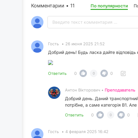
Комментарии • 11
По популярности
П
Гость
•
26 июня 2025 21:52
Добрий день! Будь ласка дайте відповідь 
Ответить
0
0
0
Антон Вікторович •
Преподаватель
Добрий день. Даний транспортний 
потрібне, а саме категорія В1. А
Ответить
0
0
0
Гость
•
4 февраля 2025 16:42