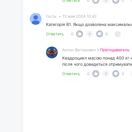
Ответить
0
0
0
Гость
•
13 мая 2024 10:42
Категорія В1. Якщо дозволена максимальна
Ответить
0
0
0
Антон Вікторович •
Преподаватель
Квадроцикл масою понад 400 кг не
після чого доведеться отримуват
Ответить
0
0
0