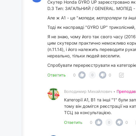
Скутер Honda GYRO UP зареєстровано як
D.3 Тип: ЗАГАЛЬНИЙ / GENERAL. МОПЕД 
Але ж A1 - це "
мопеди, моторолери та інш
Тоді як насправді "GYRO UP" триколісний, 
Я не знаю, чому його так свого часу (201
цим скутером практично неможливо корист
(п.11.14), і його належить переводити рук
нереально, тільки людей веселити.
Спробувати перереєструвати на категорію
Ответить
0
0
0
Володимир Михайлович •
Преподав
Категорії А1, В1 та інші "1" були
тому він домігся реєстрації на ка
ТСЦ за консультацією.
Ответить
0
0
0