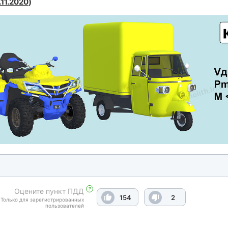
.11.2020
)
?
Оцените пункт ПДД
154
2
Только для зарегистрированных
пользователей