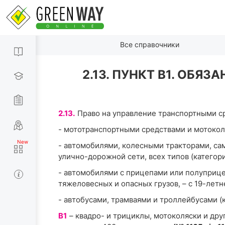
Все справочники
2.13. ПУНКТ В1. ОБ
2.13.
Право на управление транспортными с
- мототранспортными средствами и мотоколяс
- автомобилями, колесными тракторами, са
улично-дорожной сети, всех типов (категории
- автомобилями с прицепами или полуприцеп
тяжеловесных и опасных грузов, – с 19-летн
- автобусами, трамваями и троллейбусами (ка
В1
– квадро- и трициклы, мотоколяски и др