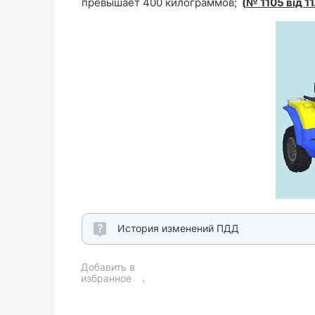
превышает 400 килограммов;
(
№ 1105 від 11
История изменений ПДД
Добавить в
избранное