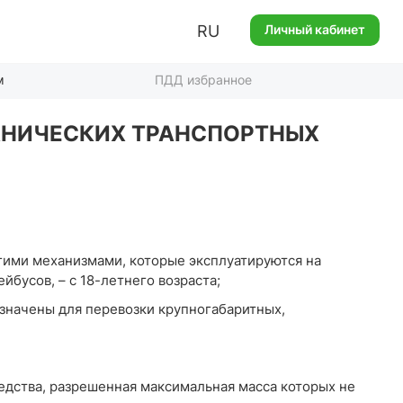
RU
Личный кабинет
м
ПДД избранное
ЕХАНИЧЕСКИХ ТРАНСПОРТНЫХ
гими механизмами, которые эксплуатируются на
ейбусов, – с 18-летнего возраста;
азначены для перевозки крупногабаритных,
едства, разрешенная максимальная масса которых не