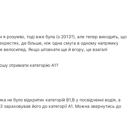
 я розумію, тоді вже була (з 2013?), але тепер виходить, що
ехрестях, де більше, ніж одна смуга в одному напрямку
 не велосипед. Якщо штовхати ще й вгору, це взагалі
ршу отримати категорію А1?
а не було відкритих категорій В1,В у посвідченні водія, а
ТЗ зараховував його до категорії А1. Можна звернутись до