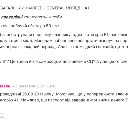
- ЗАГАЛЬНИЙ / MOPED - GENERAL МОПЕД - A1
і
двоколісні
транспортні засоби …
"
хоч і робочий об'єм до 50 см³.
6) зареєстрували першому власнику, адже категорія B1, наскільки
уватся в місті. Мопедам заборонено повертати ліворуч на пер
ами через пішохідний перехід. Але він громіздкий і важкий, це ж
 B1? Це треба його самоходом доставити в СЦ? А для цього спе
атель
•
5 февраля 2025 08:47
 запроваджені 26.09.2011 року. Можливо, що у попереднього власник
тегорію А1. Можливо, що паспорт від завода-виготівника даного 