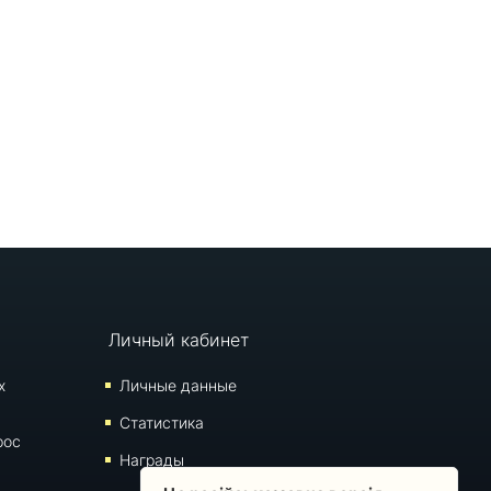
Личный кабинет
х
Личные данные
Статистика
рос
Награды