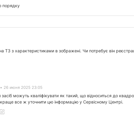
о порядку
на ТЗ з характеристиками в зображені. Чи потребує він реєстраці
•
26 июня 2025 23:05
засіб можуть кваліфікувати як такий, що відноситься до квадроц
ле краще все ж уточнити цю інформацію у Сервісному Центрі.